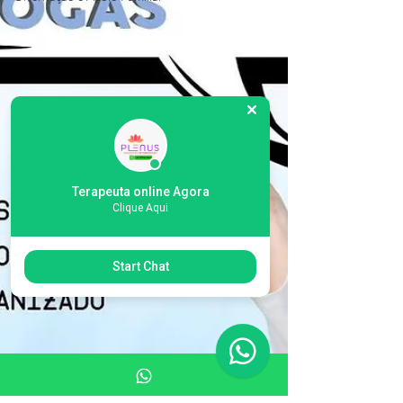
Terapeuta online Agora
Clique Aqui
Start Chat