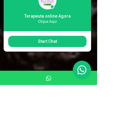
Terapeuta online Agora
Clique Aqui
Start Chat