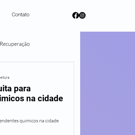
Contato
e Recuperação
lanos de Saúde
leitura
ita para
imicos na cidade
endentes quimicos na cidade