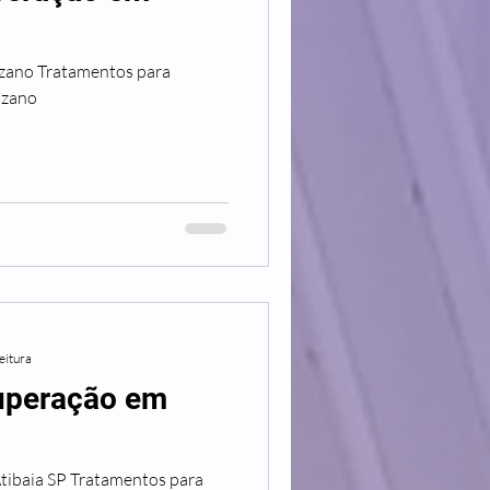
os para
uzano
eitura
cuperação em
tamentos para