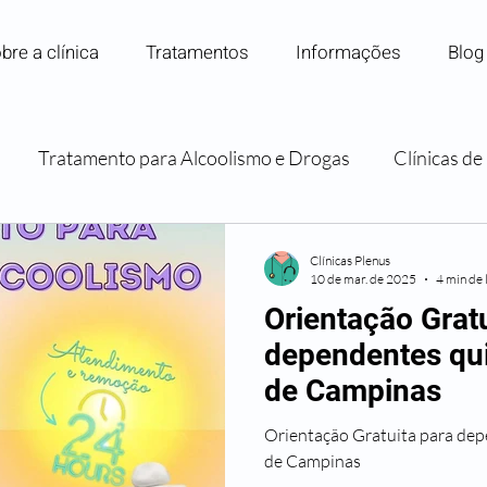
bre a clínica
Tratamentos
Informações
Blog
Tratamento para Alcoolismo e Drogas
Clínicas d
Internação para Dependência Química
Convênios e P
Clínicas Plenus
10 de mar. de 2025
4 min de 
Orientação Gratu
Orientação e Apoio Familiar
dependentes qu
de Campinas
Orientação Gratuita para dep
de Campinas