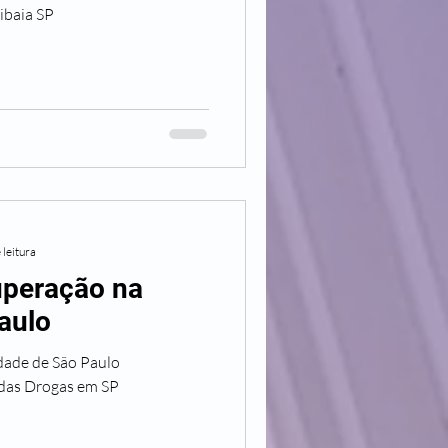
ibaia SP
 leitura
uperação na
aulo
dade de São Paulo
 das Drogas em SP