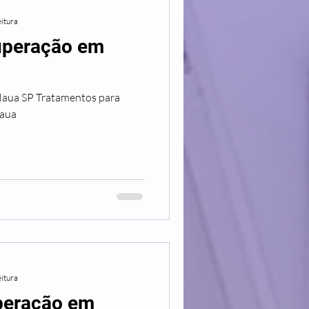
eitura
cuperação em
mentos para
aua
eitura
uperação em