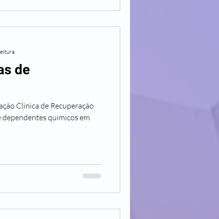
leitura
as de
ração Clinica de Recuperação
e dependentes quimicos em