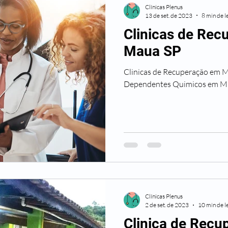
Clínicas Plenus
13 de set. de 2023
8 min de l
Clinicas de Re
Maua SP
Clinicas de Recuperação em Maua SP Trata
Dependentes Quimicos em M
Clínicas Plenus
2 de set. de 2023
10 min de l
Clinica de Rec