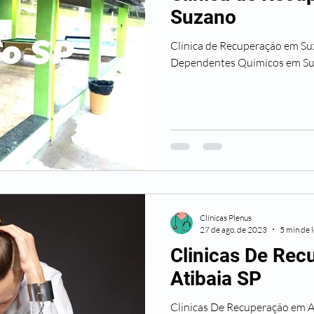
Suzano
Clinica de Recuperação em Suzano Tratament
Dependentes Quimicos em S
Clínicas Plenus
27 de ago. de 2023
5 min de l
Clinicas De Re
Atibaia SP
Clinicas De Recuperação em Atibaia SP Tra