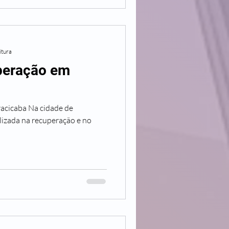
itura
uperação em
racicaba Na cidade de
alizada na recuperação e no