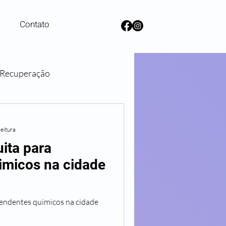
Contato
e Recuperação
lanos de Saúde
leitura
ita para
imicos na cidade
endentes quimicos na cidade