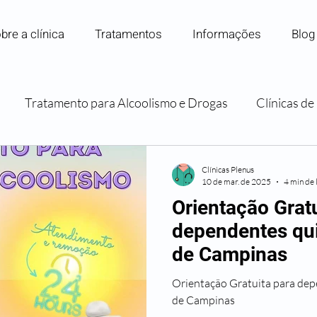
bre a clínica
Tratamentos
Informações
Blog
Tratamento para Alcoolismo e Drogas
Clínicas d
Internação para Dependência Química
Convênios e P
Clínicas Plenus
10 de mar. de 2025
4 min de 
Orientação Gratu
Orientação e Apoio Familiar
dependentes qu
de Campinas
Orientação Gratuita para dep
de Campinas