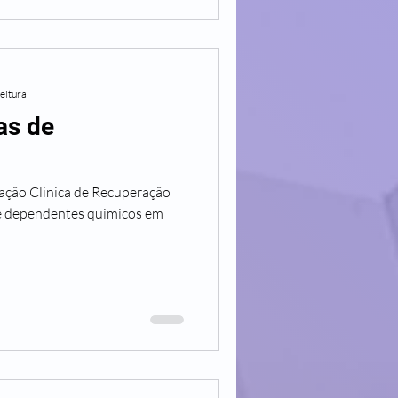
leitura
as de
ração Clinica de Recuperação
e dependentes quimicos em