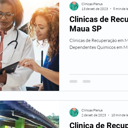
Clínicas Plenus
13 de set. de 2023
8 min de l
Clinicas de Re
Maua SP
Clinicas de Recuperação em Maua SP Trata
Dependentes Quimicos em M
Clínicas Plenus
2 de set. de 2023
10 min de l
Clinica de Rec