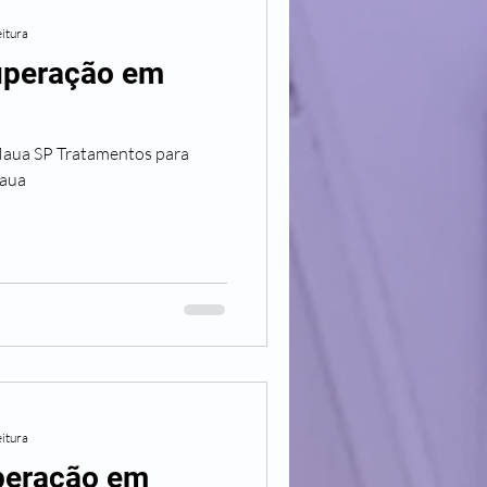
eitura
cuperação em
mentos para
aua
eitura
uperação em