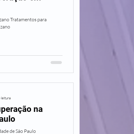
os para
uzano
 leitura
uperação na
aulo
dade de São Paulo