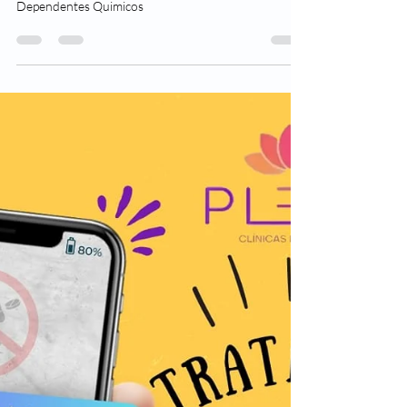
Clínicas Plenus
23 de ago. de 2023
8 min de leitura
Tratamento das Drogas na
Cidade de Sumaré SP
Tratamento das Drogas na Cidade de Sumaré SP
Tratamento para Recuperação e Reabilitação de
Dependentes Quimicos