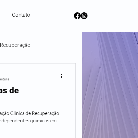
Contato
e Recuperação
lanos de Saúde
leitura
as de
ração Clinica de Recuperação
e dependentes quimicos em