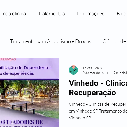
bre a clínica
Tratamentos
Informações
Blog
Tratamento para Alcoolismo e Drogas
Clínicas d
Internação para Dependência Química
Convênios e P
Clínicas Plenus
19 de mai. de 2024
9 min de 
Vinhedo - Clinic
Orientação e Apoio Familiar
Recuperação
Vinhedo - Clinicas de Recupe
em Vinhedo SP Tratamento d
Vinhedo SP