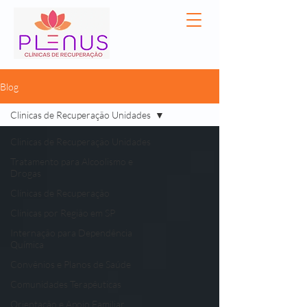
Blog
Clinicas de Recuperação Unidades
Clinicas de Recuperação Unidades
Tratamento para Alcoolismo e
Drogas
Clínicas de Recuperação
Clínicas por Região em SP
Internação para Dependência
Química
Convênios e Planos de Saúde
Comunidades Terapêuticas
Orientação e Apoio Familiar