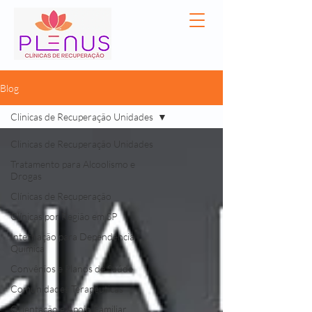
Blog
Clinicas de Recuperação Unidades
Clinicas de Recuperação Unidades
Tratamento para Alcoolismo e
Drogas
Clínicas de Recuperação
Clínicas por Região em SP
Internação para Dependência
Química
Convênios e Planos de Saúde
Comunidades Terapêuticas
Orientação e Apoio Familiar