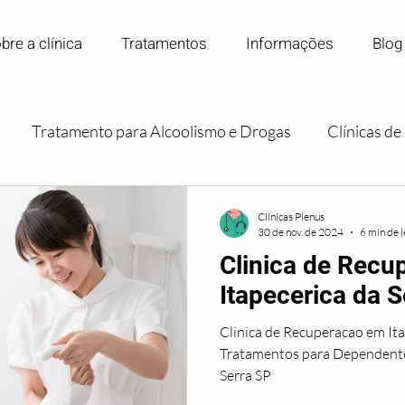
bre a clínica
Tratamentos
Informações
Blog
Tratamento para Alcoolismo e Drogas
Clínicas d
Internação para Dependência Química
Convênios e P
Clínicas Plenus
30 de nov. de 2024
6 min de l
Clinica de Rec
Orientação e Apoio Familiar
Itapecerica da S
Clinica de Recuperacao em Ita
Tratamentos para Dependente
Serra SP