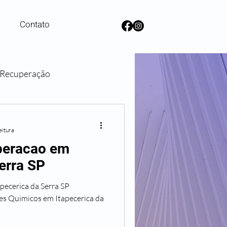
Contato
e Recuperação
lanos de Saúde
eitura
uperacao em
erra SP
pecerica da Serra SP
s Quimicos em Itapecerica da