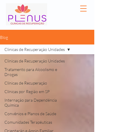
Blog
Clinicas de Recuperação Unidades
Clinicas de Recuperação Unidades
Tratamento para Alcoolismo e
Drogas
Clínicas de Recuperação
Clínicas por Região em SP
Internação para Dependência
Química
Convênios e Planos de Saúde
Comunidades Terapêuticas
Orientação e Apoio Familiar