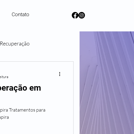
Contato
e Recuperação
lanos de Saúde
eitura
uperação em
os para
pira