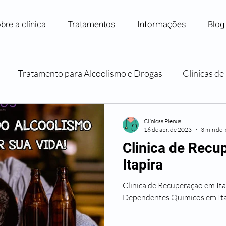
bre a clínica
Tratamentos
Informações
Blog
Tratamento para Alcoolismo e Drogas
Clínicas d
Internação para Dependência Química
Convênios e P
Clínicas Plenus
16 de abr. de 2023
3 min de l
Clinica de Rec
Orientação e Apoio Familiar
Itapira
Clinica de Recuperação em Itapira Tratament
Dependentes Quimicos em Ita