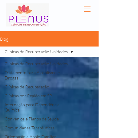
Blog
Clinicas de Recuperação Unidades
Clinicas de Recuperação Unidades
Tratamento para Alcoolismo e
Drogas
Clínicas de Recuperação
Clínicas por Região em SP
Internação para Dependência
Química
Convênios e Planos de Saúde
Comunidades Terapêuticas
Orientação e Apoio Familiar