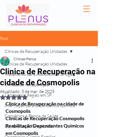
Post
Clinicas de Recuperação Unidades
Clínicas Plenus
Clinicas de Recuperação Unidades
Clinica de Recuperação na
Tratamento para Alcoolismo e Drogas
cidade de Cosmopolis
Clínicas de Recuperação
Atualizado:
3 de mar. de 2025
Clínicas por Região em SP
Avaliado com NaN de 5 estrelas.
Clinica de Recuperação na cidade de 
Internação para Dependência Química
Cosmopolis
Convênios e Planos de Saúde
Clinicas de Recuperação Cosmopolis
Reabilitação Dependentes Quimicos 
Comunidades Terapêuticas
em Cosmopolis
Orientação e Apoio Familiar