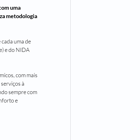
 com uma 
iza metodologia 
e cada uma de 
e) e do NIDA 
imicos, com mais 
serviços à 
indo sempre com 
forto e 