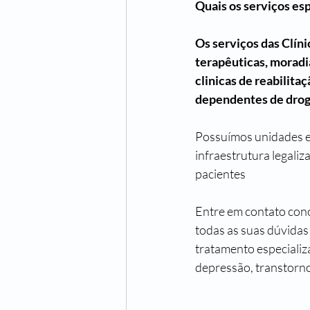
Quais os serviços es
Os serviços das Clíni
terapêuticas, moradi
clinicas de reabilita
dependentes de droga
Possuímos unidades esp
infraestrutura legaliz
pacientes 
Entre em contato cono
todas as suas dúvidas
tratamento especializ
depressão, transtorno 