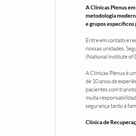
A Clinicas Plenus em
metodologia moderna 
e grupos específicos
Entre em contato e rec
nossas unidades. Seg
(National Institute o
A Clínicas Plenus é u
de 10 anos de experiên
pacientes com transto
muita responsabilidad
segurança tanto à fam
Clínica de Recupera