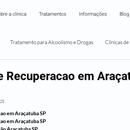
bre a clínica
Tratamentos
Informações
Blog
Tratamento para Alcoolismo e Drogas
Clínicas d
Internação para Dependência Química
Convênios e P
de Recuperacao em Araça
Orientação e Apoio Familiar
025
 5 estrelas.
cao em Araçatuba SP
cao em Araçatuba SP
ção Araçatuba SP