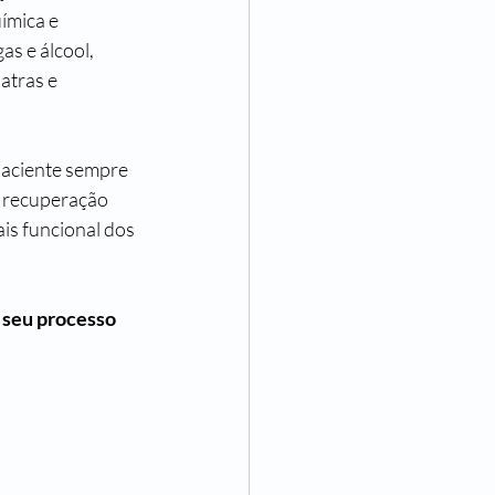
ímica e 
s e álcool, 
atras e 
paciente sempre 
e recuperação 
is funcional dos 
 seu processo 