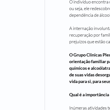
O indivíduo encontra 
ou seja, ele redescob
dependência de álcool
A internação involuntá
recuperação por famíl
prejuízos que estão c
O Grupo Clinicas Ple
orientação familiar 
químicos e alcoólatra
de suas vidas desorga
vida para si, para se
Qual é a importância
Inúmeras atividades t