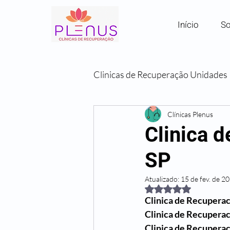
Início
So
Clinicas de Recuperação Unidades
Clínicas por Região em SP
Clínicas Plenus
Clinica 
SP
Comunidades Terapêuticas
Atualizado:
15 de fev. de 2
Avaliado com NaN de
Clinica de Recupera
Clinica de Recupera
Clinica de Recupera