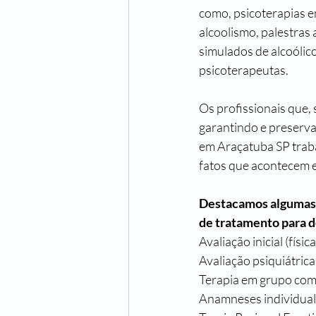
como, psicoterapias e
alcoolismo, palestras
simulados de alcoólic
psicoterapeutas.
Os profissionais que,
garantindo e preservan
em Araçatuba SP traba
fatos que acontecem e
Destacamos algumas t
de tratamento para 
Avaliação inicial (físic
Avaliação psiquiátric
Terapia em grupo com
Anamneses individual