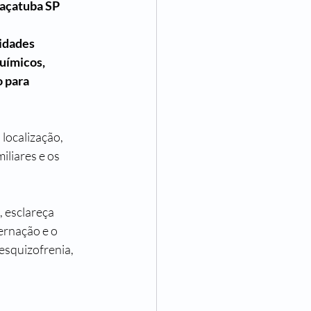
raçatuba SP
idades 
uímicos, 
 para 
localização, 
iliares e os 
 esclareça 
ernação e o 
esquizofrenia, 