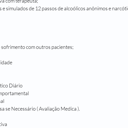
va com terapeuta;
 e simulados de 12 passos de alcoólicos anônimos e narcót
e sofrimento com outros pacientes;
lidade 
ico Diário
omportamental
al
 se Necessário ( Avaliação Medica ).
tiva