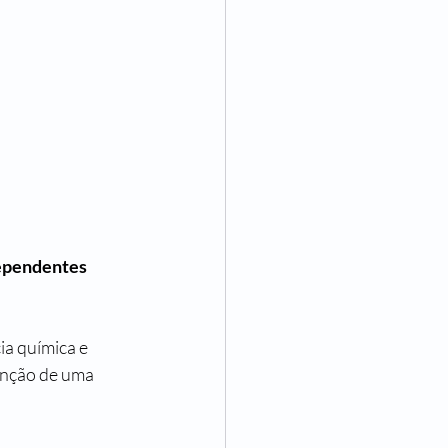
ependentes 
a química e 
enção de uma 