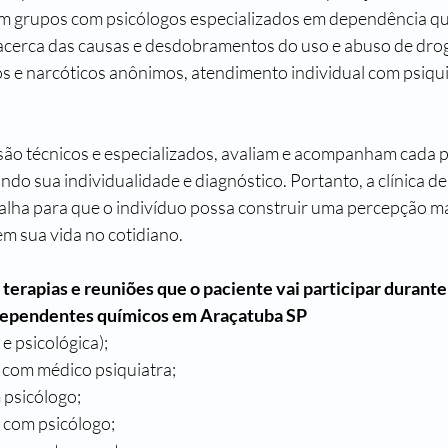
m grupos com psicólogos especializados em dependência qu
 acerca das causas e desdobramentos do uso e abuso de droga
os e narcóticos anônimos, atendimento individual com psiqui
 são técnicos e especializados, avaliam e acompanham cada 
do sua individualidade e diagnóstico. Portanto, a clínica d
lha para que o indivíduo possa construir uma percepção ma
m sua vida no cotidiano.
erapias e reuniões que o paciente vai participar durante
dependentes químicos em Araçatuba SP
a e psicológica);
a com médico psiquiatra;
 psicólogo;
 com psicólogo;