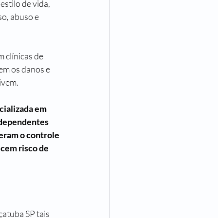
tilo de vida, 
o, abuso e 
 clínicas de 
em os danos e 
ivem.
cializada em 
 dependentes 
eram o controle 
ecem risco de 
atuba SP tais 