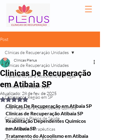
Post
Clinicas de Recuperação Unidades
Clínicas Plenus
Clinicas de Recuperação Unidades
Clinicas De Recuperação
Tratamento para Alcoolismo e Drogas
em Atibaia SP
Clínicas de Recuperação
Atualizado:
28 de fev. de 2025
Clínicas por Região em SP
Avaliado com NaN de 5 estrelas.
Clinicas De Recuperação em Atibaia SP
Internação para Dependência Química
Clinicas de Recuperação Atibaia SP
Convênios e Planos de Saúde
Reabilitação Dependentes Quimicos 
em Atibaia SP
Comunidades Terapêuticas
Tratamento do Alcoolismo em Atibaia 
Orientação e Apoio Familiar