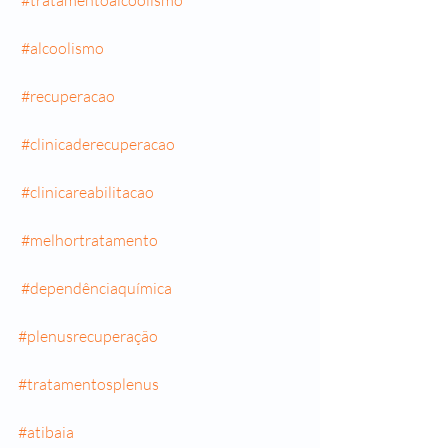
#tratamentoalcoolismo
#alcoolismo
#recuperacao
#clinicaderecuperacao
#clinicareabilitacao
#melhortratamento
#dependênciaquímica
#plenusrecuperação
#tratamentosplenus
#atibaia