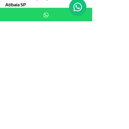
Atibaia SP
Clínica de Recuperação Feminina em 
Atibaia
Clinicas De Recuperação em Atibaia SP
Clínicas de Recuperação na Cidade de 
Atibaia SP
clinica de recuperação zona sul sp
clinica internação feminina atibaia
Clínica para alcoólatras em Atibaia Sp
Clínica para Drogados em Atibaia SP 
DROGAS TRATAMENTOS, 