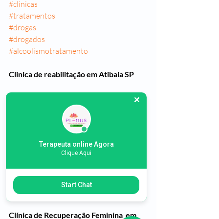
#clinicas
#tratamentos
#drogas
#drogados
#alcoolismotratamento
Clinica de reabilitação em Atibaia SP
Clinica de reabilitação feminina em 
atibaia sp
Clinica de reabilitação masculina na 
cidade de atibaia sp
Terapeuta online Agora
Clique Aqui
Clínica de Recuperação em atibaia
Start Chat
Clínica de Recuperação Atibaia SP
Clínica de Recuperação Feminina  em 