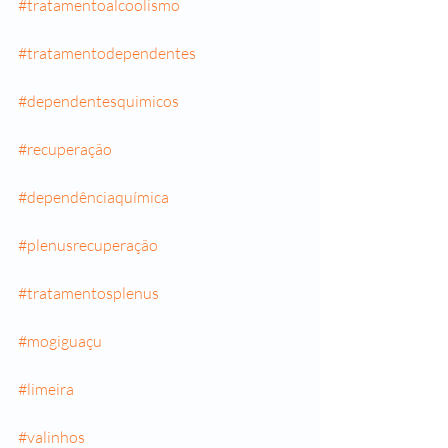
#tratamentoalcoolismo
#tratamentodependentes
#dependentesquimicos
#recuperação
#dependênciaquímica
#plenusrecuperação
#tratamentosplenus
#mogiguaçu
#limeira
#valinhos