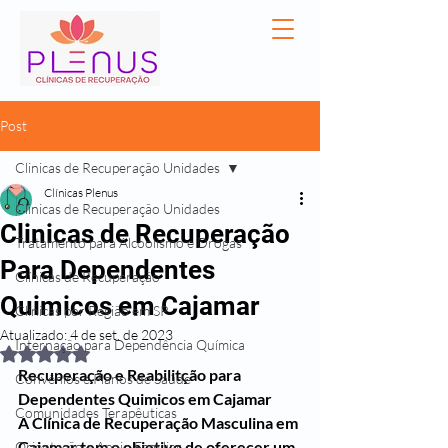
Post
Clinicas de Recuperação Unidades
Clínicas Plenus
Clinicas de Recuperação Unidades
Clinicas de Recuperação
Tratamento para Alcoolismo e Drogas
Para Dependentes
Clínicas de Recuperação
Quimicos em Cajamar
Clínicas por Região em SP
Atualizado:
4 de set. de 2023
Internação para Dependência Química
Avaliado com NaN de 5 estrelas.
Recuperação e Reabilitção para 
Convênios e Planos de Saúde
Dependentes Quimicos em Cajamar
Comunidades Terapêuticas
A Clínica de Recuperação Masculina em 
Cajamar tem o objetivo de oferecer um 
Orientação e Apoio Familiar