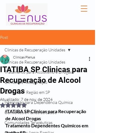
Post
Clinicas de Recuperação Unidades
Clínicas Plenus
Clinicas de Recuperação Unidades
ITATIBA SP Clinicas para
Tratamento para Alcoolismo e Drogas
Recuperação de Alcool
Clínicas de Recuperação
Drogas
Clínicas por Região em SP
Atualizado:
7 de nov. de 2024
Internação para Dependência Química
Avaliado com NaN de 5 estrelas.
ITATIBA SP Clinicas para Recuperação 
Convênios e Planos de Saúde
de Alcool Drogas
Comunidades Terapêuticas
Tratamento Dependentes Quimicos em 
Itatiba SP
Orientação e Apoio Familiar