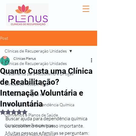
Post
Clinicas de Recuperação Unidades
Clínicas Plenus
Clinicas de Recuperação Unidades
Quanto Custa uma Clínica
Tratamento para Alcoolismo e Drogas
de Reabilitação?
Clínicas de Recuperação
Internação Voluntária e
Clínicas por Região em SP
Involuntária
Internação para Dependência Química
Avaliado com NaN de 5 estrelas.
Convênios e Planos de Saúde
Buscar ajuda para dependência química 
Comunidades Terapêuticas
ou alcoolismo é um passo importante. 
Muitas pessoas e famílias se perguntam: 
Orientação e Apoio Familiar