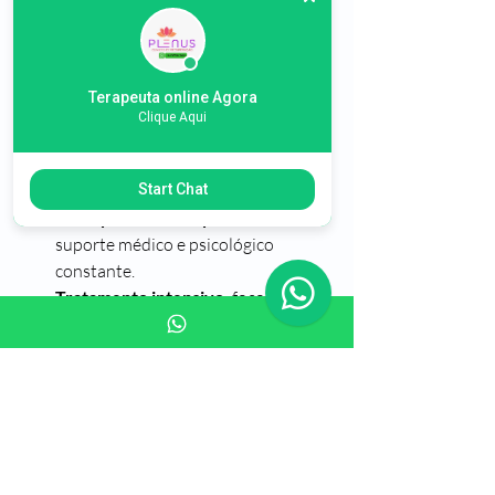
A internação em clínica oferece vários 
benefícios para quem luta contra a 
dependência química ou alcoolismo:
Terapeuta online Agora
Clique Aqui
Ambiente controlado
: evita o 
contato com substâncias e situações 
de risco.
Start Chat
Acompanhamento profissional
: 
suporte médico e psicológico 
constante.
Tratamento intensivo
: foco total na 
recuperação.
Suporte emocional
: grupos de 
apoio e atividades que promovem o 
bem-estar.
Reinserção social
: preparação para 
a vida fora da clínica.