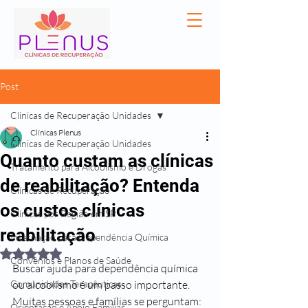
Post
Clinicas de Recuperação Unidades
Clínicas Plenus
Clinicas de Recuperação Unidades
Quanto custam as clínicas
Tratamento para Alcoolismo e Drogas
de reabilitação? Entenda
Clínicas de Recuperação
os custos clínicas
Clínicas por Região em SP
reabilitação
Internação para Dependência Química
Avaliado com NaN de 5 estrelas.
Convênios e Planos de Saúde
Buscar ajuda para dependência química 
Comunidades Terapêuticas
ou alcoolismo é um passo importante. 
Muitas pessoas e famílias se perguntam: 
Orientação e Apoio Familiar