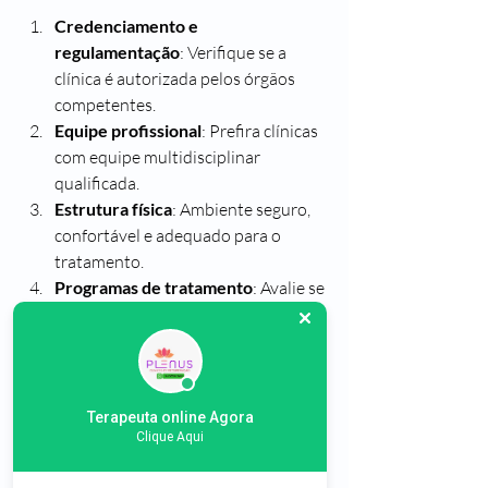
Credenciamento e 
regulamentação
: Verifique se a 
clínica é autorizada pelos órgãos 
competentes.
Equipe profissional
: Prefira clínicas 
com equipe multidisciplinar 
qualificada.
Estrutura física
: Ambiente seguro, 
confortável e adequado para o 
tratamento.
Programas de tratamento
: Avalie se 
o programa atende às necessidades 
específicas.
Apoio familiar
: Verifique se a clínica 
oferece suporte para familiares.
Custo-benefício
: Analise o preço 
Terapeuta online Agora
Clique Aqui
em relação aos serviços oferecidos.