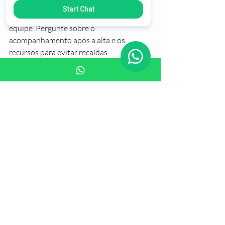
Visitar a clínica antes de decidir pode 
Start Chat
ajudar a entender melhor o ambiente e a 
equipe. Pergunte sobre o 
acompanhamento após a alta e os 
recursos para evitar recaídas.
Investimento na 
recuperação: um passo 
para uma nova vida
O custo de uma clínica de reabilitação é 
um investimento na saúde e no futuro. A 
recuperação da dependência química ou 
do alcoolismo exige apoio profissional e 
ambiente adequado. Escolher uma clínica 
que ofereça qualidade e suporte é 
fundamental para o sucesso do 