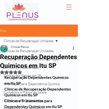
Post
Clinicas de Recuperação Unidades
Clínicas Plenus
Clinicas de Recuperação Unidades
Recuperação Dependentes
Tratamento para Alcoolismo e Drogas
Quimicos em Itu SP
Clínicas de Recuperação
Avaliado com NaN de 5 estrelas.
Clínicas por Região em SP
Recuperação Dependentes Quimicos 
em Itu SP
Internação para Dependência Química
Clinicas de Recuperação Dependentes 
Convênios e Planos de Saúde
Quimicos em Itu SP
Comunidades Terapêuticas
Clinicas e Tratamentos para 
Dependentes Quimicos em Itu SP
Orientação e Apoio Familiar