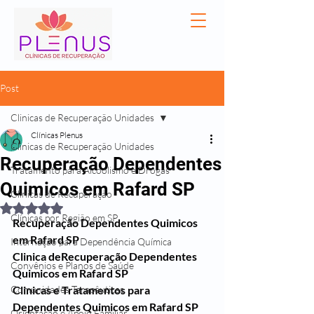
Post
Clinicas de Recuperação Unidades
Clínicas Plenus
Clinicas de Recuperação Unidades
Recuperação Dependentes
Tratamento para Alcoolismo e Drogas
Quimicos em Rafard SP
Clínicas de Recuperação
Avaliado com NaN de 5 estrelas.
Clínicas por Região em SP
Recuperação Dependentes Quimicos 
em Rafard SP
Internação para Dependência Química
Clinica deRecuperação Dependentes 
Convênios e Planos de Saúde
Quimicos em Rafard SP
Comunidades Terapêuticas
Clinicas e Tratamentos para 
Dependentes Quimicos em Rafard SP
Orientação e Apoio Familiar