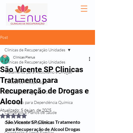
Post
Clinicas de Recuperação Unidades
Clínicas Plenus
Clinicas de Recuperação Unidades
São Vicente SP Clinicas
Tratamento para Alcoolismo e Drogas
Tratamento para
Clínicas de Recuperação
Recuperação de Drogas e
Clínicas por Região em SP
Alcool
Internação para Dependência Química
Atualizado:
5 de jan. de 2025
Convênios e Planos de Saúde
Avaliado com NaN de 5 estrelas.
São Vicente SP Clinicas Tratamento 
Comunidades Terapêuticas
para Recuperação de Alcool Drogas
Orientação e Apoio Familiar