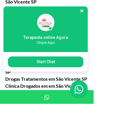
São Vicente SP
Tratamento das Drogas e do Alcoolismo 
em São Vicente SP
Na cidade de São Vicente temos as 
Melhores Clinicas de Recuperação e 
Reabilitação de Dependentes Quimicos 
Terapeuta online Agora
Clique Aqui
da Região .
Tratamento de Drogados na Cidade de 
São Vicente SP
Start Chat
Clinica de recuperação em São Vicente 
SP
Drogas Tratamentos em São Vicente SP
Clinica Drogados em em São Vicente SP
Alcoolismo Tratamentos em São 
Vicente SP
Clinica de reabilitação em São Vicente 
SP
Clinica de reabilitação feminina em São 
Vicente SP