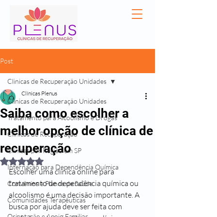
Post
Clinicas de Recuperação Unidades
Clínicas Plenus
Clinicas de Recuperação Unidades
Saiba como escolher a
Tratamento para Alcoolismo e Drogas
melhor opção de clínica de
Clínicas de Recuperação
recuperação
Clínicas por Região em SP
Avaliado com NaN de 5 estrelas.
Internação para Dependência Química
Escolher uma clínica online para 
tratamento de dependência química ou 
Convênios e Planos de Saúde
alcoolismo é uma decisão importante. A 
Comunidades Terapêuticas
busca por ajuda deve ser feita com 
Orientação e Apoio Familiar