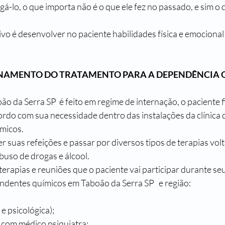
gá-lo, o que importa não é o que ele fez no passado, e sim o q
o é desenvolver no paciente habilidades física e emocional 
NAMENTO DO TRATAMENTO PARA A DEPENDÊNCIA Q
ão da Serra SP 
 é feito em regime de internação, o paciente 
rdo com sua necessidade dentro das instalações da clínica d
micos.
zer suas refeições e passar por diversos tipos de terapias vol
buso de drogas e álcool.
rapias e reuniões que o paciente vai participar durante se
ndentes químicos em 
Taboão da Serra SP 
  e região:
a e psicológica);
a com médico psiquiatra;