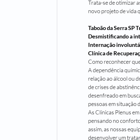
Trata-se de otimizar 
novo projeto de vida q
Taboão da Serra SP 
T
Desmistificando a in
Internação involuntá
Clínica de Recupera
Como reconhecer que 
A dependência químic
relação ao álcool ou d
de crises de abstinên
desenfreado em busca
pessoas em situação d
As Clínicas Plenus em
pensando no conforto
assim, as nossas equi
desenvolver um trata