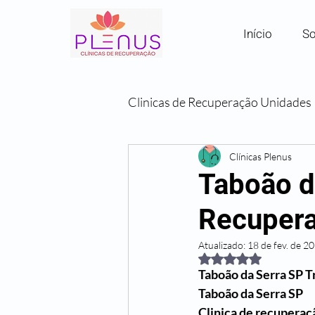
Início
So
Clinicas de Recuperação Unidades
Clínicas por Região em SP
Clínicas Plenus
Taboão d
Recupera
Comunidades Terapêuticas
Atualizado:
18 de fev. de 2
Avaliado com NaN de
Taboão da Serra SP 
Taboão da Serra SP
Clinica de recuperaç