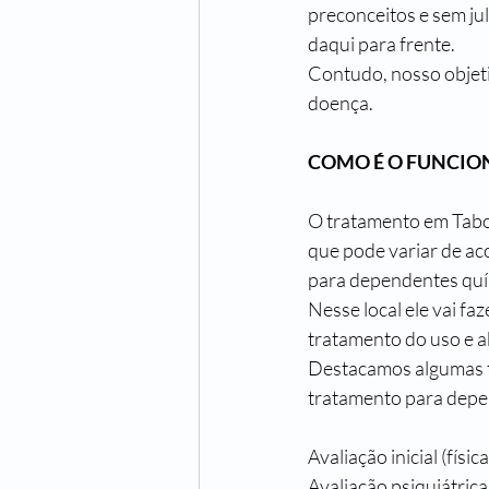
preconceitos e sem jul
daqui para frente.
Contudo, nosso objetiv
doença.
COMO É O FUNCIO
O tratamento em 
Tabo
que pode variar de aco
para dependentes quí
Nesse local ele vai fa
tratamento do uso e a
Destacamos algumas te
tratamento para depe
Avaliação inicial (físic
Avaliação psiquiátric