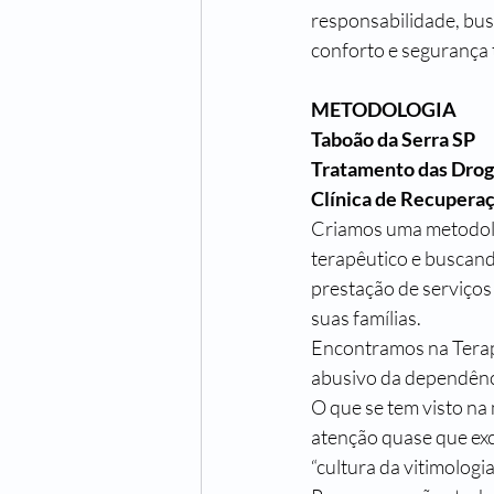
responsabilidade, bu
conforto e segurança t
METODOLOGIA
Taboão da Serra SP
Tratamento das Droga
Clínica de Recupera
Criamos uma metodolog
terapêutico e buscand
prestação de serviços
suas famílias.
Encontramos na Terapi
abusivo da dependênci
O que se tem visto na
atenção quase que exc
“cultura da vitimolog