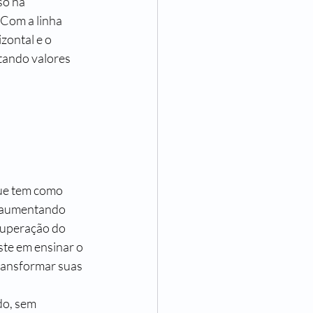
só na 
Com a linha 
zontal e o 
tando valores 
ue tem como 
, aumentando 
superação do 
te em ensinar o 
transformar suas 
do, sem 