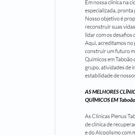
Em nossa clínica na c
especializada, pronta 
Nosso objetivo é prop
reconstruir suas vida
lidar com os desafios 
Aqui, acreditamos no 
construir um futuro 
Quimicos em Taboão da
grupo, atividades de 
estabilidade de nosso
AS MELHORES CLÍNI
QUÍMICOS EM 
Taboão
As Clinicas Plenus T
de clínica de recuper
e do Alcoolismo com m