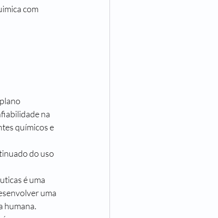
uimica com 
plano 
iabilidade na 
tes químicos e 
tinuado do uso 
uticas é uma 
desenvolver uma 
za humana.