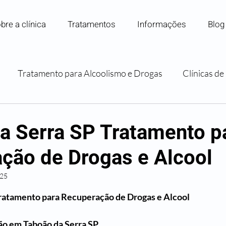
bre a clínica
Tratamentos
Informações
Blog
Tratamento para Alcoolismo e Drogas
Clínicas d
Internação para Dependência Química
Convênios e P
a Serra SP Tratamento p
ção de Drogas e Alcool
Orientação e Apoio Familiar
025
 5 estrelas.
Tratamento para Recuperação de Drogas e Alcool
ão em 
Taboão da Serra SP