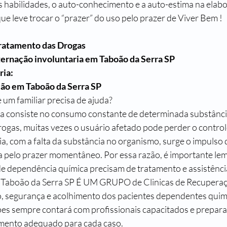
as habilidades, o auto-conhecimento e a auto-estima na elab
ue leve trocar o “prazer” do uso pelo prazer de Viver Bem !
ratamento das Drogas
ternação involuntaria em 
Taboão da Serra SP 
ria:
ção em 
Taboão da Serra SP
um familiar precisa de ajuda?
a consiste no consumo constante de determinada substância
rogas, muitas vezes o usuário afetado pode perder o control
cia, com a falta da substância no organismo, surge o impuls
 pelo prazer momentâneo. Por essa razão, é importante lem
e dependência química precisam de tratamento e assistênci
 
Taboão da Serra SP 
É UM GRUPO de Clinicas de Recuperaç
, segurança e acolhimento dos pacientes dependentes quim
pes sempre contará com profissionais capacitados e prepara
mento adequado para cada caso.