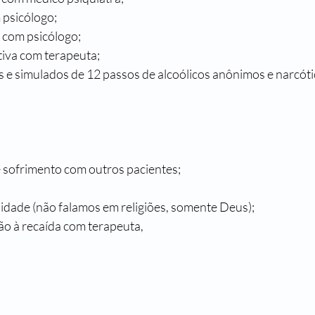
 psicólogo;
 com psicólogo;
iva com terapeuta;
 e simulados de 12 passos de alcoólicos anônimos e narcót
e sofrimento com outros pacientes;
lidade (não falamos em religiões, somente Deus);
o à recaída com terapeuta,