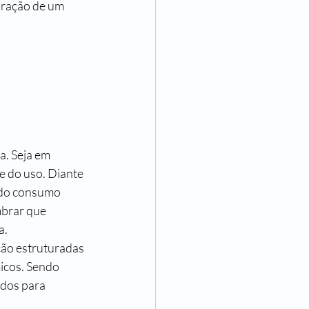
oração de um 
. Seja em 
e do uso. Diante 
o do consumo 
brar que 
a.
ão estruturadas 
icos. Sendo 
dos para 