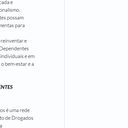
cada e 
onalismo. 
tes possam 
mentas para 
reinventar e 
e Dependentes 
ndividuais e em 
o bem-estar e a 
NTES 
os é uma rede 
nto de Drogados 
a 