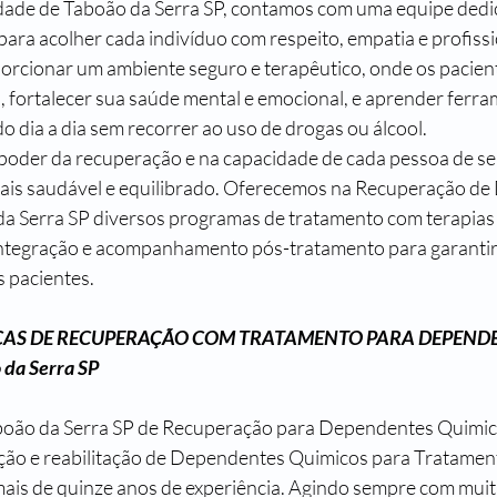
idade de Taboão da Serra SP, contamos com uma equipe dedi
para acolher cada indivíduo com respeito, empatia e profissi
orcionar um ambiente seguro e terapêutico, onde os pacien
s, fortalecer sua saúde mental e emocional, e aprender ferra
do dia a dia sem recorrer ao uso de drogas ou álcool.
poder da recuperação e na capacidade de cada pessoa de se 
mais saudável e equilibrado. Oferecemos na Recuperação d
 Serra SP diversos programas de tratamento com terapias i
integração e acompanhamento pós-tratamento para garantir 
s pacientes.
CAS DE RECUPERAÇÃO COM TRATAMENTO PARA DEPENDE
 da Serra SP
aboão da Serra SP de Recuperação para Dependentes Quimic
ação e reabilitação de Dependentes Quimicos para Tratame
ais de quinze anos de experiência. Agindo sempre com muit