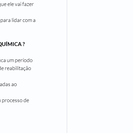
ue ele vai fazer 
para lidar com a 
UÍMICA ?
fica um período 
e reabilitação 
tadas ao 
u processo de 