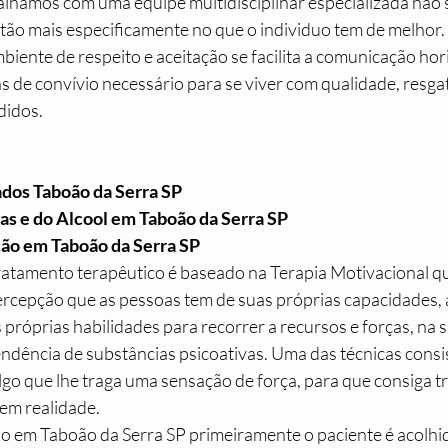
alhamos com uma equipe multidisciplinar especializada não 
ão mais especificamente no que o individuo tem de melhor. 
ente de respeito e aceitação se facilita a comunicação hori
 de convívio necessário para se viver com qualidade, resga
didos.
dos 
Taboão da Serra SP
s e do Alcool em 
Taboão da Serra SP
ção em 
Taboão da Serra SP
atamento terapêutico é baseado na Terapia Motivacional q
ercepção que as pessoas tem de suas próprias capacidades
 próprias habilidades para recorrer a recursos e forças, na 
ndência de substâncias psicoativas. Uma das técnicas consis
algo que lhe traga uma sensação de força, para que consiga 
 em realidade.
ão em 
Taboão da Serra SP 
primeiramente o paciente é acolhi