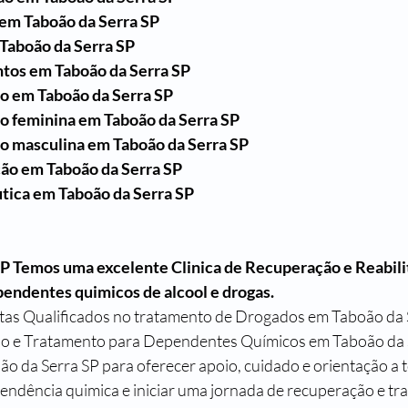
em 
Taboão da Serra SP
Taboão da Serra SP
tos em 
Taboão da Serra SP
ão em 
Taboão da Serra SP
ão feminina em 
Taboão da Serra SP
ão masculina em 
Taboão da Serra SP
ção em 
Taboão da Serra SP
tica em 
Taboão da Serra SP
P Temos uma excelente Clinica de Recuperação e Reabili
endentes quimicos de alcool e drogas.
stas Qualificados no tratamento de Drogados em 
Taboão da 
ão e Tratamento para Dependentes Químicos em 
Taboão da 
o da Serra SP para oferecer apoio, cuidado e orientação a 
ndência quimica e iniciar uma jornada de recuperação e t