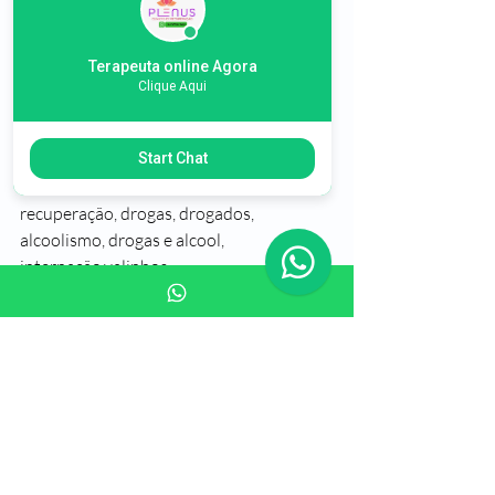
Terapeuta online Agora
Clique Aqui
Valinhos SP Clinicas Tratamento para 
Recuperação de Alcool Drogas
Valinhos SP
Start Chat
clinica, clínicas, tratamentos, 
recuperação, drogas, drogados, 
alcoolismo, drogas e alcool, 
internação,valinhos
Tratamento das Drogas em Valinhos SP
Comunidade Terapêutica em Valinhos SP
Tratamento de Drogados Valinhos SP
Tratamento das Drogas na Cidade de 
Valinhos SP
Tratamento das Drogas e do Alcoolismo 
em Valinhos SP