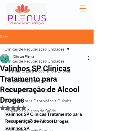
Post
Clinicas de Recuperação Unidades
Clínicas Plenus
Clinicas de Recuperação Unidades
Valinhos SP Clinicas
Tratamento para Alcoolismo e Drogas
Tratamento para
Clínicas de Recuperação
Recuperação de Alcool
Clínicas por Região em SP
Drogas
Internação para Dependência Química
Avaliado com NaN de 5 estrelas.
Convênios e Planos de Saúde
Valinhos SP Clinicas Tratamento para 
Comunidades Terapêuticas
Recuperação de Alcool Drogas
Valinhos SP
Orientação e Apoio Familiar