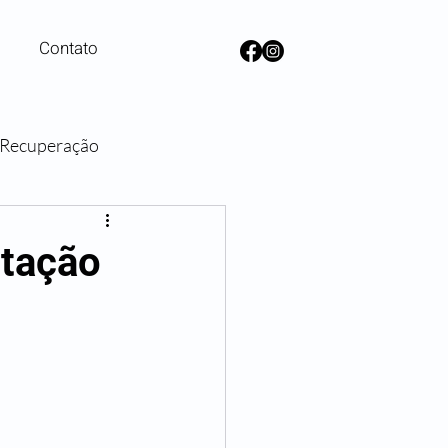
Contato
e Recuperação
lanos de Saúde
itação