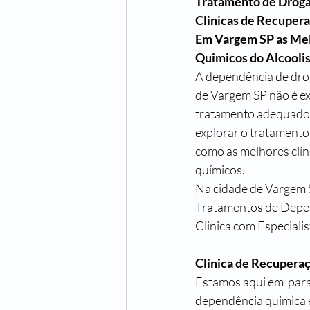
Tratamento de Drog
Clinicas de Recuper
Em Vargem SP as Mel
Quimicos do Alcooli
A dependência de droga
de Vargem SP não é exc
tratamento adequado p
explorar o tratamento
como as melhores clín
químicos.
Na cidade de Vargem S
Tratamentos de Depen
Clinica com Especial
Clinica de Recupera
Estamos aqui em  para
dependência quimica e