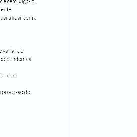
e sem julgá-lo, 
rente.
para lidar com a 
 variar de 
a dependentes 
tadas ao 
u processo de 