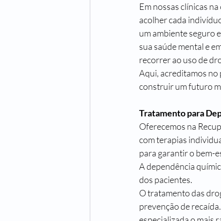
Em nossas clínicas na
acolher cada indivídu
um ambiente seguro e 
sua saúde mental e em
recorrer ao uso de dro
Aqui, acreditamos no 
construir um futuro m
Tratamento para De
Oferecemos na Recup
com terapias individu
para garantir o bem-es
A dependência química
dos pacientes.
O tratamento das drog
prevenção de recaída.
especializada o mais r