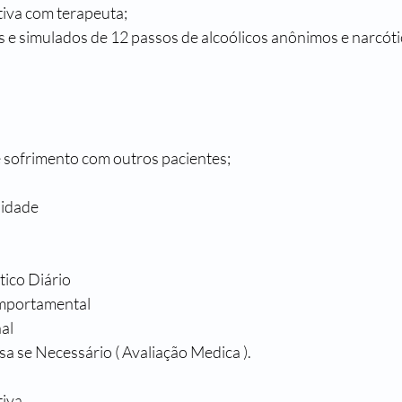
iva com terapeuta;
 e simulados de 12 passos de alcoólicos anônimos e narcót
e sofrimento com outros pacientes;
lidade 
ico Diário
omportamental
al
 se Necessário ( Avaliação Medica ).
tiva