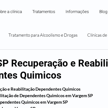
bre a clínica
Tratamentos
Informações
Blog
Tratamento para Alcoolismo e Drogas
Clínicas d
Internação para Dependência Química
Convênios e P
P Recuperação e Reabil
ntes Quimicos
Orientação e Apoio Familiar
 5 estrelas.
ção e Reabilitação Dependentes Quimicos
ilitação de Dependentes Quimicos em Vargem SP
ependentes Quimicos em Vargem SP