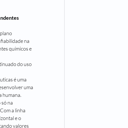
endentes 
plano 
iabilidade na 
tes químicos e 
tinuado do uso 
uticas é uma 
desenvolver uma 
za humana.
 só na 
Com a linha 
zontal e o 
tando valores 