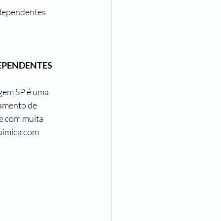
 dependentes 
EPENDENTES 
gem SP é uma 
tamento de 
e com muita 
uimica com 