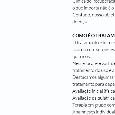
Clínica de Recuperaçã
o que importa não é o 
Contudo, nosso objetiv
doença.
COMO É O TRATAM
O tratamento é feito e
acordo com sua necess
químicos.
Nesse local ele vai fa
tratamento do uso e a
Destacamos algumas te
tratamento para dep
Avaliação inicial (físic
Avaliação psiquiátric
Terapia em grupo com
Anamneses individual