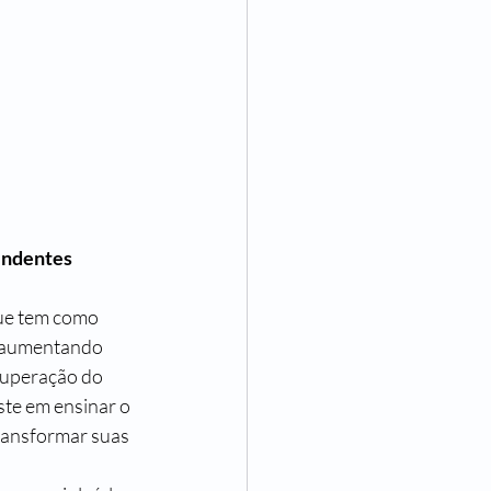
endentes 
ue tem como 
, aumentando 
superação do 
te em ensinar o 
transformar suas 