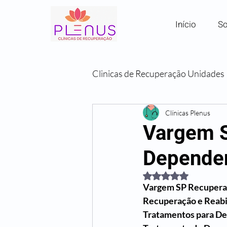
Início
So
Clinicas de Recuperação Unidades
Clínicas por Região em SP
Clínicas Plenus
Vargem S
Depende
Comunidades Terapêuticas
Avaliado com NaN de
Vargem SP Recupera
Recuperação e Reab
Tratamentos para D