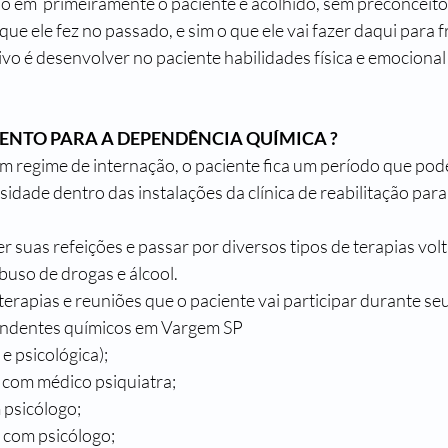
o em  primeiramente o paciente é acolhido, sem preconceitos 
que ele fez no passado, e sim o que ele vai fazer daqui para f
o é desenvolver no paciente habilidades física e emocional 
ENTO PARA A DEPENDÊNCIA QUÍMICA ?
m regime de internação, o paciente fica um período que pode
idade dentro das instalações da clínica de reabilitação par
zer suas refeições e passar por diversos tipos de terapias vol
buso de drogas e álcool.
rapias e reuniões que o paciente vai participar durante se
endentes químicos em Vargem SP
a e psicológica);
a com médico psiquiatra;
 psicólogo;
 com psicólogo;