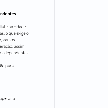
endentes 
al e na cidade 
s, o que exige o 
o, vamos 
eração, assim 
ara dependentes 
ão para 
uperar a 