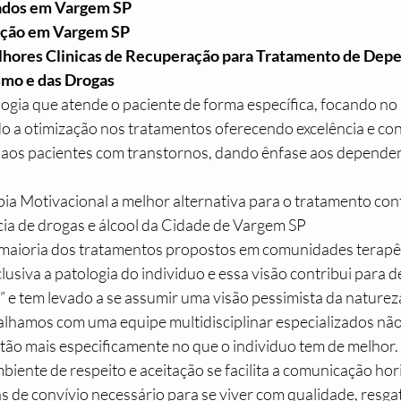
ados em Vargem SP
ação em Vargem SP
hores Clinicas de Recuperação para Tratamento de Dep
smo e das Drogas
ia que atende o paciente de forma específica, focando no 
o a otimização nos tratamentos oferecendo excelência e conf
 aos pacientes com transtornos, dando ênfase aos dependen
a Motivacional a melhor alternativa para o tratamento con
ia de drogas e álcool da Cidade de Vargem SP
 maioria dos tratamentos propostos em comunidades terapê
lusiva a patologia do individuo e essa visão contribui para 
ia” e tem levado a se assumir uma visão pessimista da nature
alhamos com uma equipe multidisciplinar especializados não
ão mais especificamente no que o individuo tem de melhor. 
ente de respeito e aceitação se facilita a comunicação hori
 de convívio necessário para se viver com qualidade, resga