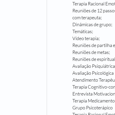
Terapia Racional Emot
Reuniões de 12 passos
com terapeuta;
Dinâmicas de grupo;
Temáticas;
Vídeo terapia;
Reuniões de partilha 
Reuniões de metas;
Reuniões de espiritua
Avaliação Psiquiátrica
Avaliação Psicológica
Atendimento Terapêut
Terapia Cognitivo-c
Entrevista Motivacion
Terapia Medicamentosa
Grupo Psicoterápico
Terapia Racional Emo