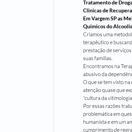
Tratamento de Drog
Clinicas de Recuper
Em Vargem SP as Mel
Quimicos do Alcooli
Criamos uma metodolog
terapêutico e buscand
prestação de serviços
suas famílias.
Encontramos na Terapi
abusivo da dependênc
O que se tem visto na
atenção quase que exc
“cultura da vitimolog
Por essas razões trab
problemática em quest
humanista e em um ambi
cumprimento de regras