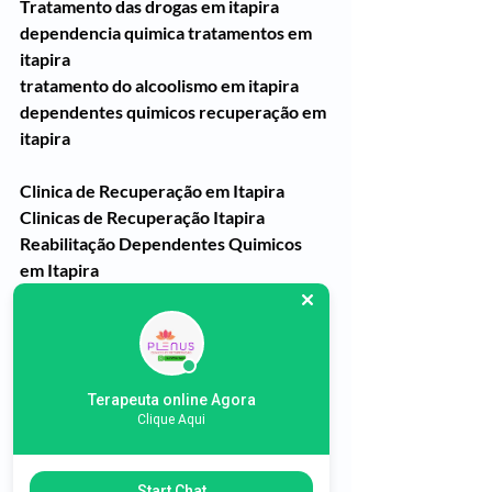
Tratamento das drogas em itapira
dependencia quimica tratamentos em 
itapira
tratamento do alcoolismo em itapira
dependentes quimicos recuperação em 
itapira
Clinica de Recuperação em Itapira
Clinicas de Recuperação Itapira
Reabilitação Dependentes Quimicos 
em Itapira
Tratamento do Alcoolismo em Itapira
Tratamentos para Dependentes 
Quimicos em Itapira
Tratamento de Drogados em Itapira
Clínicas de Recuperação em Itapira
Terapeuta online Agora
Clique Aqui
Comunidade Terapeutica em Itapira
Clinicas Plenus Itapira
Itapira
Start Chat