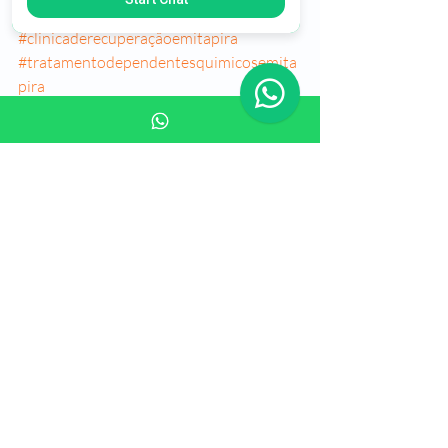
#clinicaderecuperaçãoemitapira
#tratamentodependentesquimicosemita
pira
#recuperação
#dependentesquimicos
#clinicasplenus
#dependenciaquimica
#alcoolismo
#itapira
#drogastratamento
Clinica de Recuperação em Itapira
Clinica de Recuperação em Itapira
Clinicas de Recuperação Itapira
Reabilitação Dependentes Quimicos 
em Itapira
Tratamento do Alcoolismo em Itapira