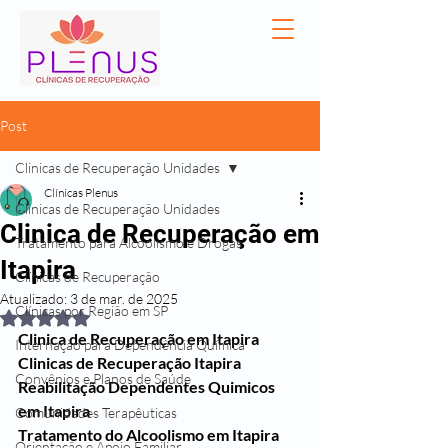
Post
Clinicas de Recuperação Unidades
Clínicas Plenus
Clinicas de Recuperação Unidades
Clinica de Recuperação em
Tratamento para Alcoolismo e Drogas
Itapira
Clínicas de Recuperação
Atualizado:
3 de mar. de 2025
Clínicas por Região em SP
Avaliado com NaN de 5 estrelas.
Clinica de Recuperação em Itapira
Internação para Dependência Química
Clinicas de Recuperação Itapira
Convênios e Planos de Saúde
Reabilitação Dependentes Quimicos 
em Itapira
Comunidades Terapêuticas
Tratamento do Alcoolismo em Itapira
Orientação e Apoio Familiar