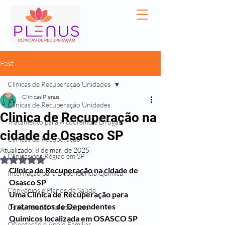
Post
Clinicas de Recuperação Unidades
Clínicas Plenus
Clinicas de Recuperação Unidades
Clinica de Recuperação na
Tratamento para Alcoolismo e Drogas
cidade de Osasco SP
Clínicas de Recuperação
Atualizado:
8 de mar. de 2025
Clínicas por Região em SP
Avaliado com NaN de 5 estrelas.
Clinica de Recuperação na cidade de 
Internação para Dependência Química
Osasco SP
Convênios e Planos de Saúde
Uma Clinica de Recuperação para 
Tratamentos de Dependentes 
Comunidades Terapêuticas
Quimicos localizada em OSASCO SP 
Orientação e Apoio Familiar