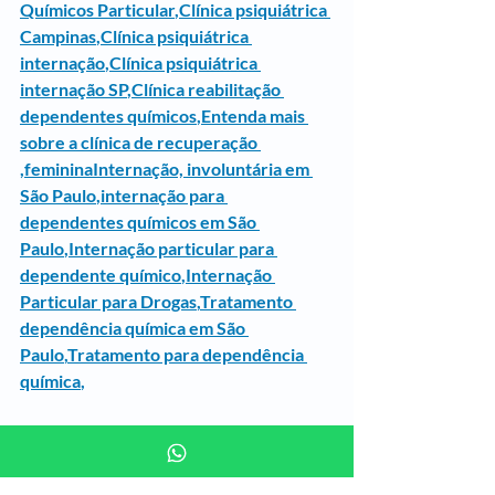
Químicos Particular
,
Clínica psiquiátrica 
Campinas
,
Clínica psiquiátrica 
internação
,
Clínica psiquiátrica 
internação SP
,
Clínica reabilitação 
dependentes químicos
,
Entenda mais 
sobre a clínica de recuperação 
,femininaInternação, involuntária em 
São Paulo
,
internação para 
dependentes químicos em São 
Paulo
,
Internação particular para 
dependente químico
,
Internação 
Particular para Drogas
,
Tratamento 
dependência química em São 
Paulo
,
Tratamento para dependência 
química
,
SITE
https://www.plenusrecuperacao.com/
BLOG