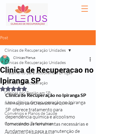
Post
Clinicas de Recuperação Unidades
Clínicas Plenus
Clinicas de Recuperação Unidades
Clinica de Recuperacao no
Tratamento para Alcoolismo e Drogas
Ipiranga SP
Clínicas de Recuperação
Avaliado com NaN de 5 estrelas.
Clínicas por Região em SP
Clinica de Recuperação no Ipiranga SP
Uma clínica de recuperação no Ipiranga 
Internação para Dependência Química
SP  oferece tratamento para 
Convênios e Planos de Saúde
dependência química e alcoolismo 
Comunidades Terapêuticas
fornecendo as ferramentas necessárias e 
fundamentais para a manutenção de 
Orientação e Apoio Familiar