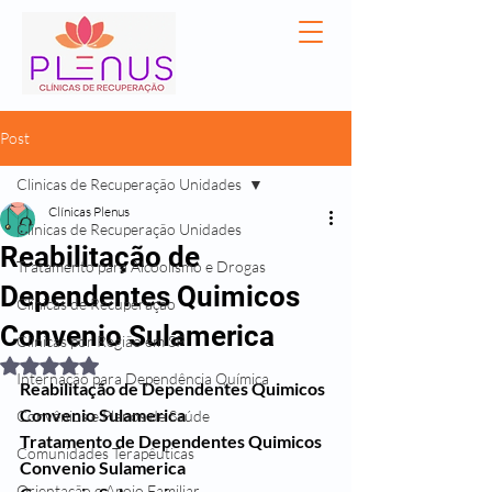
Post
Clinicas de Recuperação Unidades
Clínicas Plenus
Clinicas de Recuperação Unidades
Reabilitação de
Tratamento para Alcoolismo e Drogas
Dependentes Quimicos
Clínicas de Recuperação
Convenio Sulamerica
Clínicas por Região em SP
Avaliado com NaN de 5 estrelas.
Internação para Dependência Química
Reabilitação de Dependentes Quimicos 
Convenio Sulamerica
Convênios e Planos de Saúde
Tratamento de Dependentes Quimicos 
Comunidades Terapêuticas
Convenio Sulamerica
Orientação e Apoio Familiar