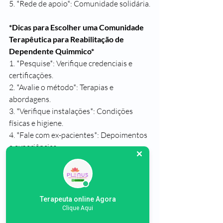
5. *Rede de apoio*: Comunidade solidária.
*Dicas para Escolher uma Comunidade 
Terapêutica para Reabilitação de 
Dependente Quimmico*
1. *Pesquise*: Verifique credenciais e 
certificações.
2. *Avalie o método*: Terapias e 
abordagens.
3. *Verifique instalações*: Condições 
físicas e higiene.
4. *Fale com ex-pacientes*: Depoimentos 
e experiências.
5. *Consulte profissionais*: Orientação 
médica e psicológica.
*Conclusão*
Terapeuta online Agora
As comunidades terapêuticas oferecem 
Clique Aqui
uma abordagem integral para o 