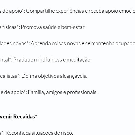
os de apoio*: Compartilhe experiências e receba apoio emocio
s físicas*: Promova saúde e bem-estar.
idades novas*: Aprenda coisas novas e se mantenha ocupado
ntal*: Pratique mindfulness e meditação.
ealistas*: Defina objetivos alcançáveis.
de apoio*: Família, amigos e profissionais.
evenir Recaídas*
os*: Reconheça situações de risco.