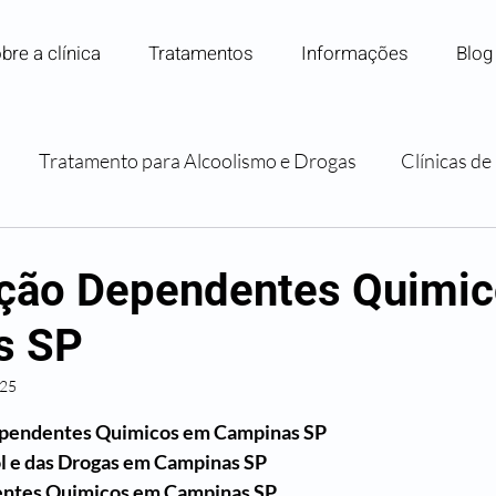
bre a clínica
Tratamentos
Informações
Blog
Tratamento para Alcoolismo e Drogas
Clínicas d
Internação para Dependência Química
Convênios e P
ação Dependentes Quimi
s SP
Orientação e Apoio Familiar
025
 5 estrelas.
ependentes Quimicos em Campinas SP
l e das Drogas em Campinas SP
entes Quimicos em Campinas SP