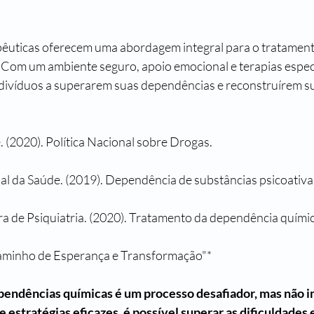
êuticas oferecem uma abordagem integral para o tratament
Com um ambiente seguro, apoio emocional e terapias especi
ndivíduos a superarem suas dependências e reconstruírem su
. (2020). Política Nacional sobre Drogas.
l da Saúde. (2019). Dependência de substâncias psicoativa
ira de Psiquiatria. (2020). Tratamento da dependência químic
aminho de Esperança e Transformação"*
endências químicas é um processo desafiador, mas não i
 estratégias eficazes, é possível superar as dificuldades 