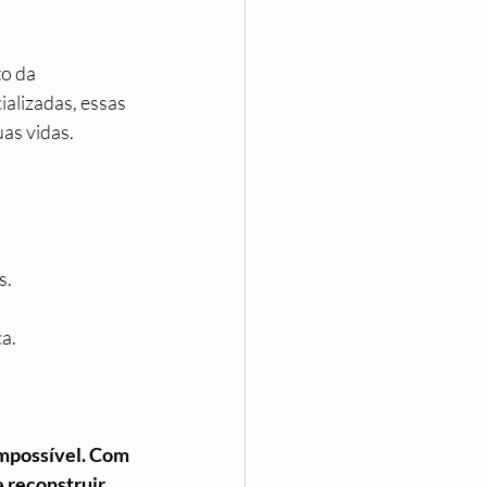
o da 
alizadas, essas 
as vidas.
s.
a.
mpossível. Com 
e reconstruir 