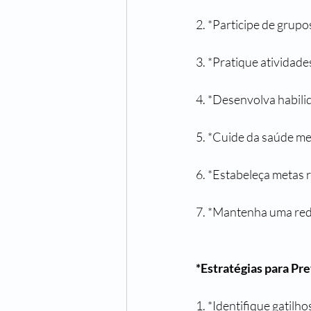
2. *Participe de grup
3. *Pratique atividade
4. *Desenvolva habil
5. *Cuide da saúde me
6. *Estabeleça metas r
7. *Mantenha uma rede 
*Estratégias para Pr
1. *Identifique gatilh