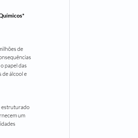
 Químicos*
ilhões de 
consequências 
 o papel das 
de álcool e 
 estruturado 
ornecem um 
idades 