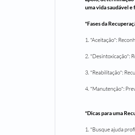
uma vida saudável e f
*Fases da Recuperaç
1. *Aceitação*: Recon
2. *Desintoxicação*:
3. *Reabilitação*: Re
4. *Manutenção*: Prev
*Dicas para uma Rec
1. *Busque ajuda profi