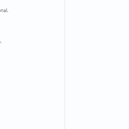
nal.
.