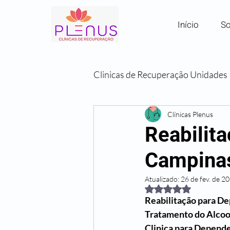
Início
So
Clinicas de Recuperação Unidades
Clínicas por Região em SP
Clínicas Plenus
Reabilit
Campina
Comunidades Terapêuticas
Atualizado:
26 de fev. de 2
Avaliado com NaN de
Reabilitação para D
Tratamento do Alcoo
Clinica para Depend