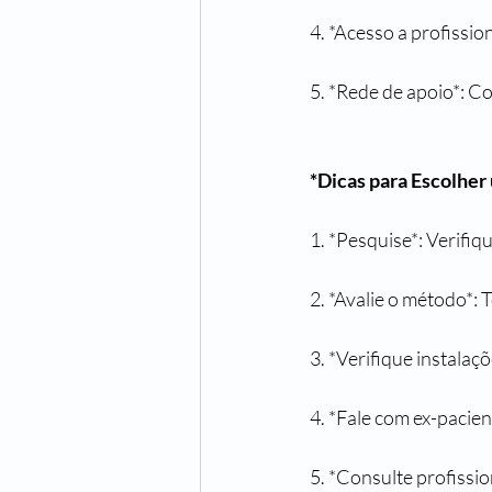
4. *Acesso a profission
5. *Rede de apoio*: C
*Dicas para Escolhe
1. *Pesquise*: Verifiqu
2. *Avalie o método*: 
3. *Verifique instalaçõ
4. *Fale com ex-pacie
5. *Consulte profissio