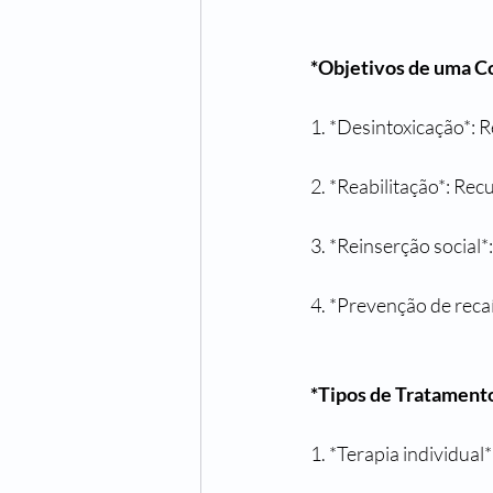
*Objetivos de uma C
1. *Desintoxicação*:
2. *Reabilitação*: Re
3. *Reinserção social*
4. *Prevenção de reca
*Tipos de Tratament
1. *Terapia individu