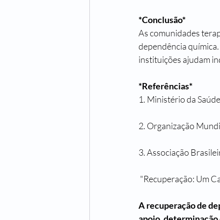
*Conclusão*
As comunidades terap
dependência química. 
instituições ajudam i
*Referências*
1. Ministério da Saúde
2. Organização Mundia
3. Associação Brasile
 "Recuperação: Um C
A recuperação de dep
apoio, determinação e