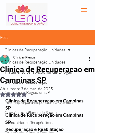
Post
Clinicas de Recuperação Unidades
Clínicas Plenus
Clinicas de Recuperação Unidades
Clinica de Recuperacao em
Tratamento para Alcoolismo e Drogas
Campinas SP
Clínicas de Recuperação
Atualizado:
3 de mar. de 2025
Clínicas por Região em SP
Avaliado com NaN de 5 estrelas.
Clinica de Recuperacao em Campinas 
Internação para Dependência Química
SP
Convênios e Planos de Saúde
Clinica de Recuperação em Campinas 
SP
Comunidades Terapêuticas
Recuperação e Reabilitação 
Orientação e Apoio Familiar