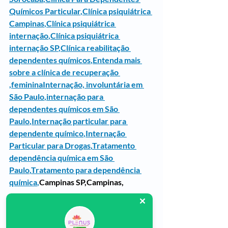
Químicos Particular
,
Clínica psiquiátrica 
Campinas
,
Clínica psiquiátrica 
internação
,
Clínica psiquiátrica 
internação SP
,
Clínica reabilitação 
dependentes químicos
,
Entenda mais 
sobre a clínica de recuperação 
,femininaInternação, involuntária em 
São Paulo
,
internação para 
dependentes químicos em São 
Paulo
,
Internação particular para 
dependente químico
,
Internação 
Particular para Drogas
,
Tratamento 
dependência química em São 
Paulo
,
Tratamento para dependência 
química
,
Campinas SP,Campinas,
Tratamento do Alcoolismo em 
Campinas SP