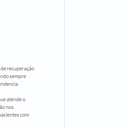
gindo sempre 
endencia 
ue atende o 
ão nos 
pacientes com 