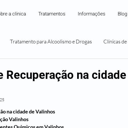
bre a clínica
Tratamentos
Informações
Blog
Tratamento para Alcoolismo e Drogas
Clínicas d
Internação para Dependência Química
Convênios e P
de Recuperação na cidade
Orientação e Apoio Familiar
025
 5 estrelas.
ão na cidade de Valinhos
ação Valinhos
entes Quimicos em Valinhos