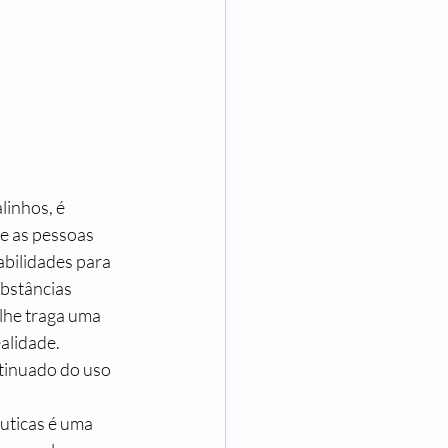
inhos, é 
e as pessoas 
bilidades para 
bstâncias 
 lhe traga uma 
alidade.
tinuado do uso 
uticas é uma 