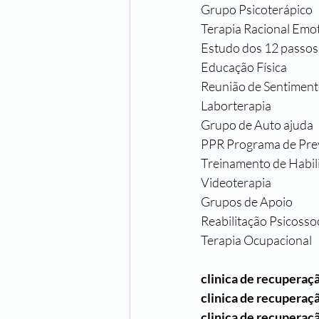
Grupo Psicoterápico
Terapia Racional Emo
Estudo dos 12 passos
Educação Física
Reunião de Sentimen
Laborterapia
Grupo de Auto ajuda
PPR Programa de Prev
Treinamento de Habil
Videoterapia
Grupos de Apoio
Reabilitação Psicossoc
Terapia Ocupacional
clinica de recuperaç
clinica de recuperaç
clinica de recuperaç