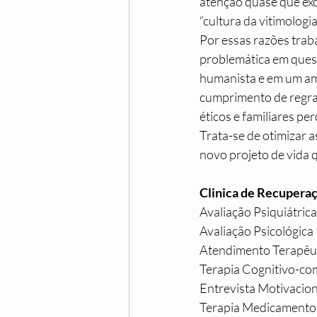
atenção quase que exc
“cultura da vitimolog
Por essas razões trab
problemática em quest
humanista e em um ambi
cumprimento de regras
éticos e familiares per
Trata-se de otimizar 
novo projeto de vida q
Clinica de Recuperaç
Avaliação Psiquiátrica
Avaliação Psicológica
Atendimento Terapêut
Terapia Cognitivo-c
Entrevista Motivacion
Terapia Medicamentosa