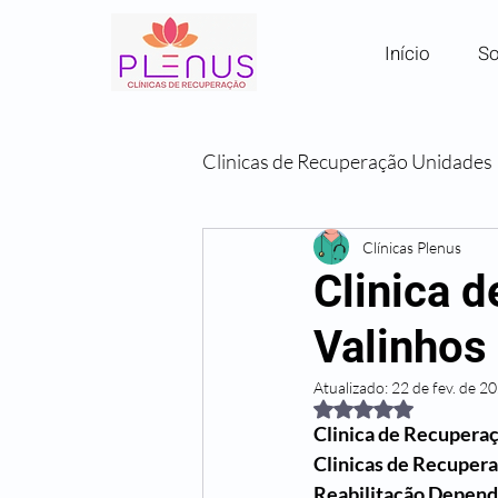
Início
So
Clinicas de Recuperação Unidades
Clínicas por Região em SP
Clínicas Plenus
Clinica 
Valinhos
Comunidades Terapêuticas
Atualizado:
22 de fev. de 2
Avaliado com NaN de
Clinica de Recuperaç
Clinicas de Recuper
Reabilitação Depend