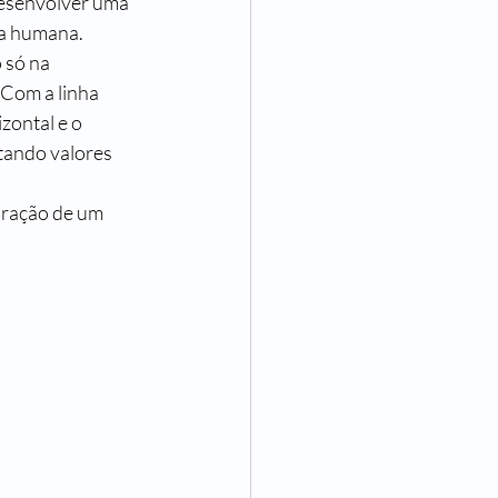
desenvolver uma 
za humana.
 só na 
Com a linha 
zontal e o 
tando valores 
oração de um 