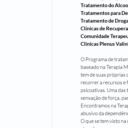
Tratamento do Alcoo
Tratamentos para D
Tratamento de Droga
Clínicas de Recuper
Comunidade Terapeu
Clinicas Plenus Vali
O Programa de tratame
baseado na Terapia Mo
tem de suas próprias 
recorrer a recursos e
psicoativas. Uma das t
sensação de força, pa
Encontramos na Terapi
abusivo da dependênci
O que se tem visto na