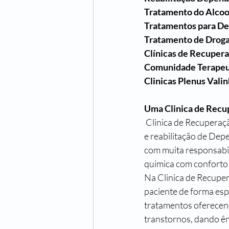
Tratamento do Alcoo
Tratamentos para D
Tratamento de Droga
Clínicas de Recuper
Comunidade Terapeu
Clinicas Plenus Vali
Uma Clinica de Recu
 Clinica de Recuperação na cidade de Valinhos, a CLINICAS PLENUS é uma clínica de recuperação 
e reabilitação de Dep
com muita responsabi
quimica com conforto e
Na Clinica de Recupe
paciente de forma esp
tratamentos oferecend
transtornos, dando ên