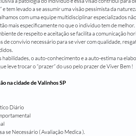
lusiva a patologia do individuo e essa visão contribui para 
ia” e tem levado a se assumir uma visão pessimista da nature
alhamos com uma equipe multidisciplinar especializados não
ão mais especificamente no que o individuo tem de melhor. 
ente de respeito e aceitação se facilita a comunicação hori
 de convívio necessário para se viver com qualidade, resga
didos.
as habilidades, o auto-conhecimento e a auto-estima na elab
ue leve trocar o “prazer” do uso pelo prazer de Viver Bem !
ão na cidade de Valinhos SP
ico Diário
omportamental
al
 se Necessário ( Avaliação Medica ).