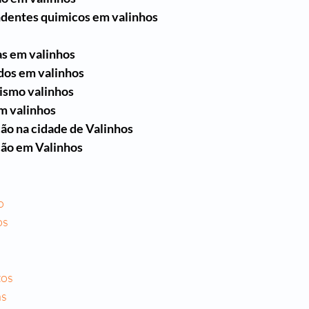
dentes quimicos em valinhos
as em valinhos
dos em valinhos
ismo valinhos
em valinhos
ão na cidade de Valinhos
ção em Valinhos
o
os
a
tos
as