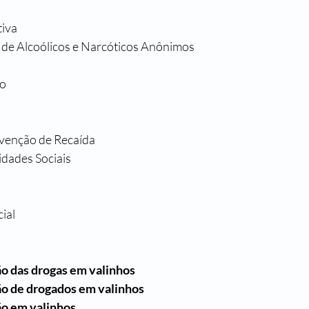
tiva
 de Alcoólicos e Narcóticos Anônimos
to
enção de Recaída 
idades Sociais
ial
ão das drogas em valinhos
ão de drogados em valinhos 
ão em valinhos