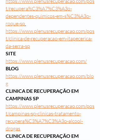
https://www.plenusrecuperacao.com/pos
t/recupera%C3%A7%C3%A3o-
dependentes-quimicos-em-s%C3%A3o-
roque-sp
https://www.plenusrecuperacao.com/pos
t/clinica-de-recuperacao-em-itapecerica-
da-serra-sp
SITE
https://www.plenusrecuperacao.com/
BLOG
https://www.plenusrecuperacao.com/blo
g
CLINICA DE RECUPERAÇÃO EM 
CAMPINAS SP
https://www.plenusrecuperacao.com/pos
t/campinas-sp-clinicas-tratamento-
recupera%C3%A7%C3%A3o-alcool-
drogas
CLINICA DE RECUPERAÇÃO EM 