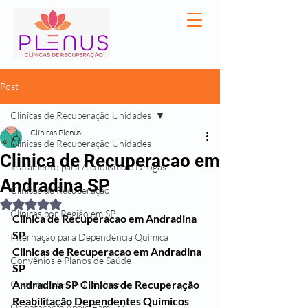
Post
Clinicas de Recuperação Unidades
Clínicas Plenus
Clinicas de Recuperação Unidades
Clinica de Recuperacao em
Tratamento para Alcoolismo e Drogas
Andradina SP
Clínicas de Recuperação
Avaliado com NaN de 5 estrelas.
Clínicas por Região em SP
Clinica de Recuperacao em Andradina 
SP
Internação para Dependência Química
Clinicas de Recuperacao em Andradina 
Convênios e Planos de Saúde
SP
Comunidades Terapêuticas
Andradina SP Clinicas de Recuperação 
Reabilitação Dependentes Quimicos 
Orientação e Apoio Familiar