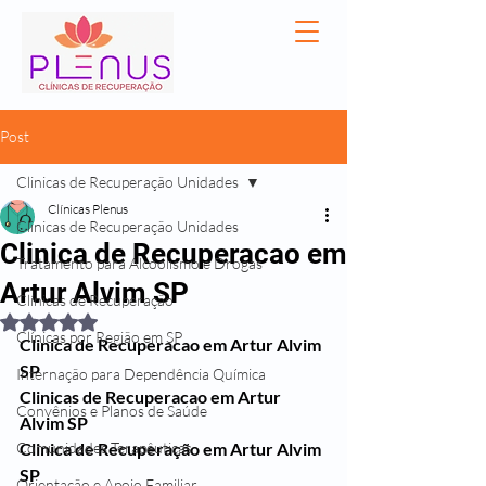
Post
Clinicas de Recuperação Unidades
Clínicas Plenus
Clinicas de Recuperação Unidades
Clinica de Recuperacao em
Tratamento para Alcoolismo e Drogas
Artur Alvim SP
Clínicas de Recuperação
Avaliado com NaN de 5 estrelas.
Clínicas por Região em SP
Clinica de Recuperacao em Artur Alvim 
SP
Internação para Dependência Química
Clinicas de Recuperacao em Artur 
Convênios e Planos de Saúde
Alvim SP
Comunidades Terapêuticas
Clinica de Recuperação em Artur Alvim 
SP
Orientação e Apoio Familiar