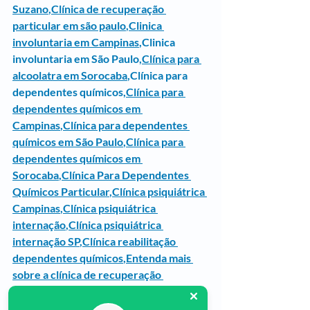
Suzano
,
Clínica de recuperação 
particular em são paulo
,
Clinica 
involuntaria em Campinas
,
Clinica 
involuntaria em São Paulo
,
Clínica para 
alcoolatra em Sorocaba
,Clínica para 
dependentes químicos,
Clínica para 
dependentes químicos em 
Campinas
,
Clínica para dependentes 
químicos em São Paulo
,
Clínica para 
dependentes químicos em 
Sorocaba
,
Clínica Para Dependentes 
Químicos Particular
,
Clínica psiquiátrica 
Campinas
,
Clínica psiquiátrica 
internação
,
Clínica psiquiátrica 
internação SP
,
Clínica reabilitação 
dependentes químicos
,
Entenda mais 
sobre a clínica de recuperação 
,femininaInternação, involuntária em 
São Paulo
,
internação para 