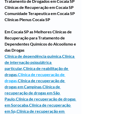
Tratamento de Drogados em Cocaia SP
Clínicas de Recuperação em Cocaia SP
Comunidade Terapeutica em Cocaia SP
Clinicas Plenus Cocaia SP
Em Cocaia SP as Melhores Clinicas de 
Recuperação para Tratamento de 
Dependentes Quimicos do Alcoolismo e 
das Drogas
Clínica de dependência química
,
Clínica 
de internação psiquiátrica 
particular
,
Clínica de reabilitação de 
drogas
,
Clínica de recuperação de 
drogas
,
Clínica de recuperação de 
drogas em Campinas
,
Clínica de 
recuperação de drogas em São 
Paulo
,
Clínica de recuperação de drogas 
em Sorocaba
,
Clínica de recuperação 
em S
p,
Clínica de recuperação em 