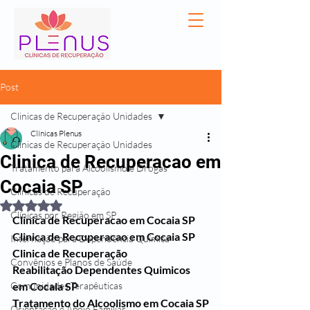
Post
Clinicas de Recuperação Unidades
Clínicas Plenus
Clinicas de Recuperação Unidades
Clinica de Recuperacao em
Tratamento para Alcoolismo e Drogas
Cocaia SP
Clínicas de Recuperação
Avaliado com NaN de 5 estrelas.
Clínicas por Região em SP
Clinica de Recuperacao em Cocaia SP
Clinica de Recuperacao em Cocaia SP
Internação para Dependência Química
Clinica de Recuperação 
Convênios e Planos de Saúde
Reabilitação Dependentes Quimicos 
Comunidades Terapêuticas
em Cocaia SP
Tratamento do Alcoolismo em Cocaia SP
Orientação e Apoio Familiar