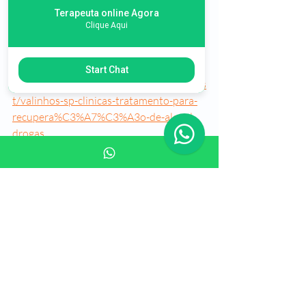
recupera%C3%A7%C3%A3o-e-
Terapeuta online Agora
reabilita%C3%A7%C3%A3o-
Clique Aqui
dependentes-quimicos
CLINICA DE RECUPERAÇÃO EM 
VALINHOS SP
Start Chat
https://www.plenusrecuperacao.com/pos
t/valinhos-sp-clinicas-tratamento-para-
recupera%C3%A7%C3%A3o-de-alcool-
drogas
CLINICA DE RECUPERAÇÃO EM 
OSASCO SP
https://www.plenusrecuperacao.com/pos
t/osasco-sp-clinicas-tratamento-
recupera%C3%A7%C3%A3o-alcool-
drogas
CLINICA DE RECUPERAÇÃO EM 
JUNDIAI SP
https://www.plenusrecuperacao.com/pos
t/jundiai-sp-clinicas-tratamento-