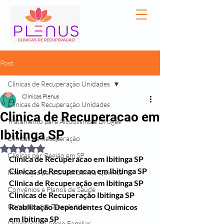
Post
Clinicas de Recuperação Unidades
Clínicas Plenus
Clinicas de Recuperação Unidades
Clinica de Recuperacao em
Tratamento para Alcoolismo e Drogas
Ibitinga SP
Clínicas de Recuperação
Avaliado com NaN de 5 estrelas.
Clínicas por Região em SP
Clinica de Recuperacao em Ibitinga SP
Clinicas de Recuperacao em Ibitinga SP
Internação para Dependência Química
Clinica de Recuperação em Ibitinga SP
Convênios e Planos de Saúde
Clinicas de Recuperação Ibitinga SP
Comunidades Terapêuticas
Reabilitação Dependentes Quimicos 
em Ibitinga SP
Orientação e Apoio Familiar