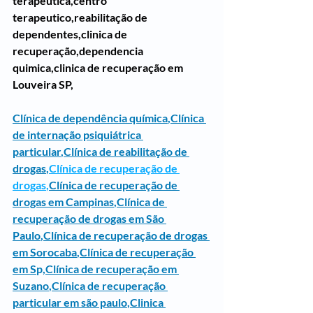
terapeutica,centro 
terapeutico,reabilitação de 
dependentes,clinica de 
recuperação,dependencia 
quimica,clinica de recuperação em 
Louveira SP,
Clínica de dependência química
,
Clínica 
de internação psiquiátrica 
particular
,
Clínica de reabilitação de 
drogas
,
Clínica de recuperação de 
drogas
,
Clínica de recuperação de 
drogas em Campinas
,
Clínica de 
recuperação de drogas em São 
Paulo
,
Clínica de recuperação de drogas 
em Sorocaba
,
Clínica de recuperação 
em S
p,
Clínica de recuperação em 
Suzano
,
Clínica de recuperação 
particular em são paulo
,
Clinica 