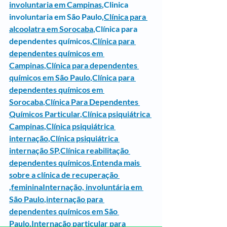
involuntaria em Campinas
,
Clinica 
involuntaria em São Paulo
,
Clínica para 
alcoolatra em Sorocaba
,Clínica para 
dependentes químicos,
Clínica para 
dependentes químicos em 
Campinas
,
Clínica para dependentes 
químicos em São Paulo
,
Clínica para 
dependentes químicos em 
Sorocaba
,
Clínica Para Dependentes 
Químicos Particular
,
Clínica psiquiátrica 
Campinas
,
Clínica psiquiátrica 
internação
,
Clínica psiquiátrica 
internação SP
,
Clínica reabilitação 
dependentes químicos
,
Entenda mais 
sobre a clínica de recuperação 
,femininaInternação, involuntária em 
São Paulo
,
internação para 
dependentes químicos em São 
Paulo
,
Internação particular para 