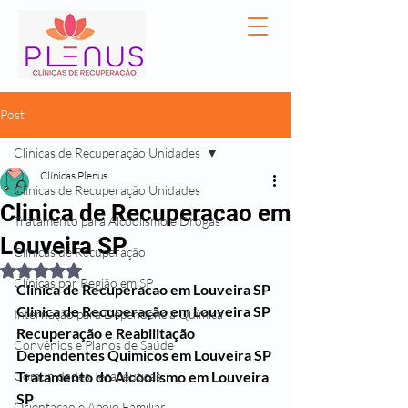
Post
Clinicas de Recuperação Unidades
Clínicas Plenus
Clinicas de Recuperação Unidades
Clinica de Recuperacao em
Tratamento para Alcoolismo e Drogas
Louveira SP
Clínicas de Recuperação
Avaliado com NaN de 5 estrelas.
Clínicas por Região em SP
Clinica de Recuperacao em Louveira SP
Clinica de Recuperação em Louveira SP 
Internação para Dependência Química
Recuperação e Reabilitação 
Convênios e Planos de Saúde
Dependentes Quimicos em Louveira SP
Comunidades Terapêuticas
Tratamento do Alcoolismo em Louveira 
SP
Orientação e Apoio Familiar