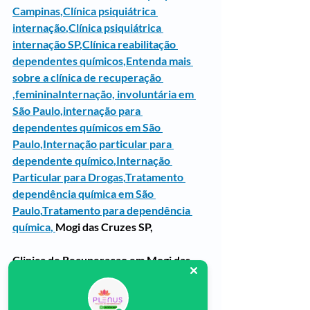
Campinas
,
Clínica psiquiátrica 
internação
,
Clínica psiquiátrica 
internação SP
,
Clínica reabilitação 
dependentes químicos
,
Entenda mais 
sobre a clínica de recuperação 
,femininaInternação, involuntária em 
São Paulo
,
internação para 
dependentes químicos em São 
Paulo
,
Internação particular para 
dependente químico
,
Internação 
Particular para Drogas
,
Tratamento 
dependência química em São 
Paulo
,
Tratamento para dependência 
química
, 
Mogi das Cruzes SP,
Clinica de Recuperacao em Mogi das 
Cruzes SP
Clinica de Recuperação em Mogi das 
Cruzes SP