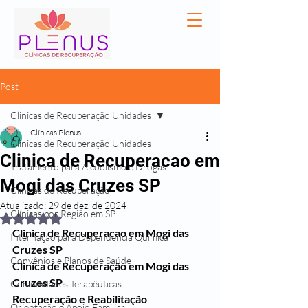
Post
Clinicas de Recuperação Unidades
Clínicas Plenus
Clinicas de Recuperação Unidades
Clinica de Recuperacao em
Tratamento para Alcoolismo e Drogas
Mogi das Cruzes SP
Clínicas de Recuperação
Atualizado:
29 de dez. de 2024
Clínicas por Região em SP
Avaliado com NaN de 5 estrelas.
Clinica de Recuperacao em Mogi das 
Internação para Dependência Química
Cruzes SP
Convênios e Planos de Saúde
Clinica de Recuperação em Mogi das 
Cruzes SP
Comunidades Terapêuticas
Recuperação e Reabilitação 
Orientação e Apoio Familiar