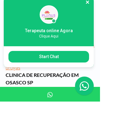
t/sorocaba-sp-clinicas-de-
recupera%C3%A7%C3%A3o-e-
reabilita%C3%A7%C3%A3o-
dependentes-quimicos
CLINICA DE RECUPERAÇÃO EM 
Terapeuta online Agora
Clique Aqui
VALINHOS SP
https://www.plenusrecuperacao.com/pos
t/valinhos-sp-clinicas-tratamento-para-
Start Chat
recupera%C3%A7%C3%A3o-de-alcool-
drogas
CLINICA DE RECUPERAÇÃO EM 
OSASCO SP
https://www.plenusrecuperacao.com/pos
t/osasco-sp-clinicas-tratamento-
recupera%C3%A7%C3%A3o-alcool-
drogas
CLINICA DE RECUPERAÇÃO EM 
JUNDIAI SP
https://www.plenusrecuperacao.com/pos