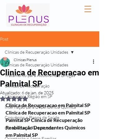
Post
Clinicas de Recuperação Unidades
Clínicas Plenus
Clinicas de Recuperação Unidades
Clinica de Recuperacao em
Tratamento para Alcoolismo e Drogas
Palmital SP
Clínicas de Recuperação
Atualizado:
6 de jan. de 2025
Clínicas por Região em SP
Avaliado com NaN de 5 estrelas.
Clinica de Recuperacao em Palmital SP
Internação para Dependência Química
Clinica de Recuperacao em Palmital SP
Convênios e Planos de Saúde
Palmital SP Clinica de Recuperação 
Reabilitação Dependentes Quimicos 
Comunidades Terapêuticas
em Palmital SP
Orientação e Apoio Familiar