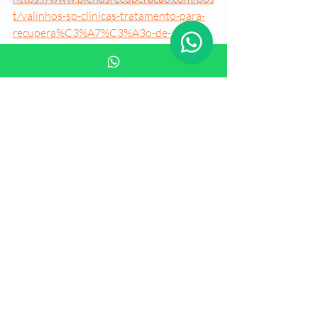
t/valinhos-sp-clinicas-tratamento-para-
recupera%C3%A7%C3%A3o-de-alcool-
drogas
CLINICA DE RECUPERAÇÃO EM 
OSASCO SP
https://www.plenusrecuperacao.com/pos
t/osasco-sp-clinicas-tratamento-
recupera%C3%A7%C3%A3o-alcool-
drogas
CLINICA DE RECUPERAÇÃO EM 
JUNDIAI SP
https://www.plenusrecuperacao.com/pos
t/jundiai-sp-clinicas-tratamento-
recupera%C3%A7%C3%A3o-alcool-
drogas
CLINICA DE RECUPERAÇÃO EM 
MOGI GUAÇU SP
https://www.plenusrecuperacao.com/pos