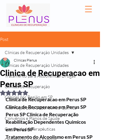
Post
Clinicas de Recuperação Unidades
Clínicas Plenus
Clinicas de Recuperação Unidades
Clinica de Recuperacao em
Tratamento para Alcoolismo e Drogas
Perus SP
Clínicas de Recuperação
Avaliado com NaN de 5 estrelas.
Clínicas por Região em SP
Clinica de Recuperacao em Perus SP
Clinica de Recuperacao em Perus SP
Internação para Dependência Química
Perus SP Clinica de Recuperação 
Convênios e Planos de Saúde
Reabilitação Dependentes Quimicos 
Comunidades Terapêuticas
em Perus SP
Tratamento do Alcoolismo em Perus SP
Orientação e Apoio Familiar