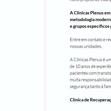
A Clinicas Plenus em
metodologia moderna 
e grupos específicos
Entre em contato e rec
nossas unidades. 
A Clínicas Plenus é u
de 10 anos de experiên
pacientes com transto
muita responsabilidad
segurança tanto à fam
Clínica de Recuperaç