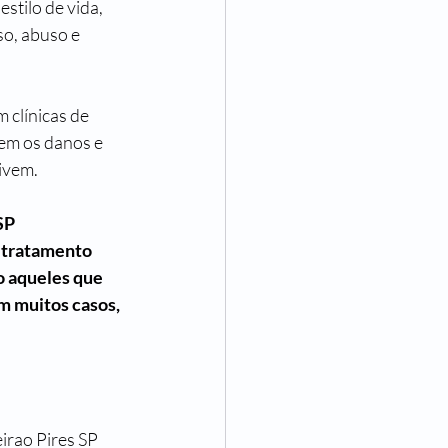
tilo de vida, 
o, abuso e 
 clínicas de 
em os danos e 
ivem.
SP 
 tratamento 
o aqueles que 
m muitos casos, 
irao Pires SP 