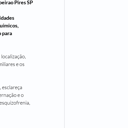
beirao Pires SP
idades 
uímicos, 
 para 
localização, 
iliares e os 
 esclareça 
ernação e o 
esquizofrenia, 