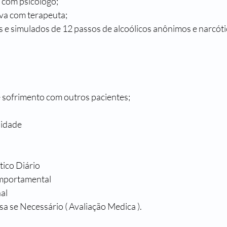
 com psicólogo;
va com terapeuta;
 e simulados de 12 passos de alcoólicos anônimos e narcót
e sofrimento com outros pacientes;
lidade 
ico Diário
omportamental
al
 se Necessário ( Avaliação Medica ).