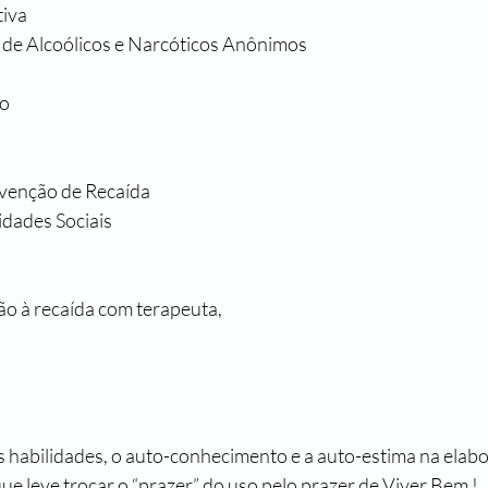
tiva
 de Alcoólicos e Narcóticos Anônimos
to
venção de Recaída
idades Sociais
o à recaída com terapeuta,
as habilidades, o auto-conhecimento e a auto-estima na elab
ue leve trocar o “prazer” do uso pelo prazer de Viver Bem !