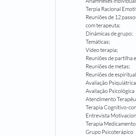
Anamneses individual
Terpia Racional Emoti
Reuniões de 12 passos
com terapeuta;
Dinâmicas de grupo;
Temáticas;
Vídeo terapia;
Reuniões de partilha 
Reuniões de metas;
Reuniões de espiritua
Avaliação Psiquiátrica
Avaliação Psicológica
Atendimento Terapêut
Terapia Cognitivo-c
Entrevista Motivacion
Terapia Medicamentosa
Grupo Psicoterápico