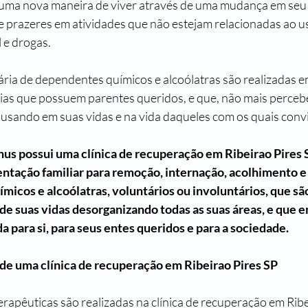
uma nova maneira de viver através de uma mudança em seu es
re prazeres em atividades que não estejam relacionadas ao us
 e drogas.
ria de dependentes químicos e alcoólatras são realizadas em
ias que possuem parentes queridos, e que, não mais perceb
ausando em suas vidas e na vida daqueles com os quais conv
nus possui uma clínica de recuperação em Ribeirao Pires 
entação familiar para remoção, internação, acolhimento e
micos e alcoólatras, voluntários ou involuntários, que sã
de suas vidas desorganizando todas as suas áreas, e que e
a para si, para seus entes queridos e para a sociedade.
 de uma clínica de recuperação em Ribeirao Pires SP
rapêuticas são realizadas na clínica de recuperação em Ribe