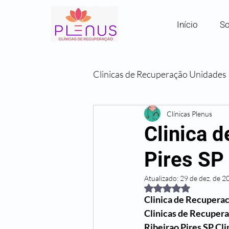
Início
So
Clinicas de Recuperação Unidades
Clínicas por Região em SP
Clínicas Plenus
Clinica 
Pires SP
Comunidades Terapêuticas
Atualizado:
29 de dez. de 2
Avaliado com NaN de
Clinica de Recuperac
Clinicas de Recupera
Ribeirao Pires SP Cl