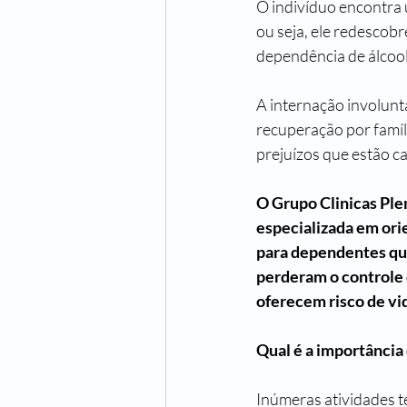
O indivíduo encontra 
ou seja, ele redescob
dependência de álcool
A internação involuntá
recuperação por famíl
prejuízos que estão c
O Grupo Clinicas Ple
especializada em ori
para dependentes quí
perderam o controle 
oferecem risco de vid
Qual é a importância
Inúmeras atividades te