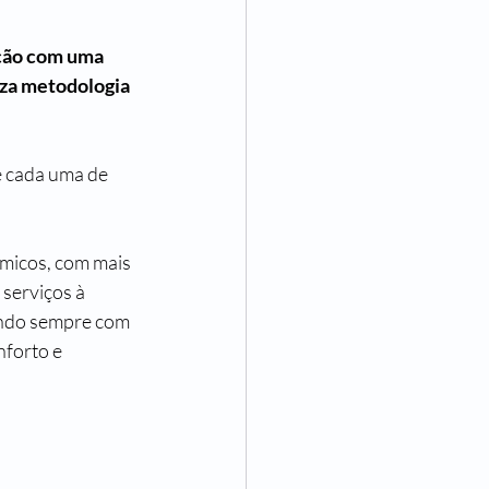
ação com uma 
iza metodologia 
e cada uma de 
imicos, com mais 
serviços à 
indo sempre com 
forto e 