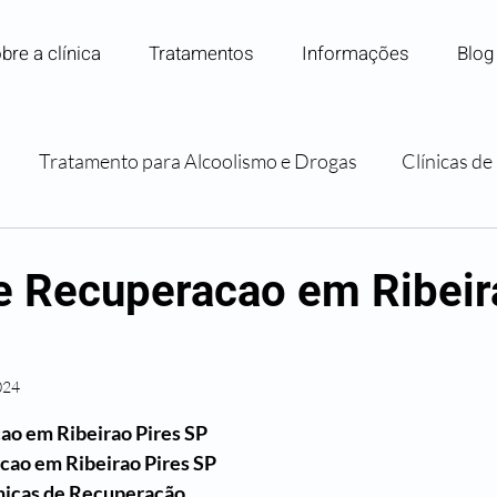
bre a clínica
Tratamentos
Informações
Blog
Tratamento para Alcoolismo e Drogas
Clínicas d
Internação para Dependência Química
Convênios e P
de Recuperacao em Ribeir
Orientação e Apoio Familiar
024
 5 estrelas.
ao em Ribeirao Pires SP
cao em Ribeirao Pires SP
inicas de Recuperação 