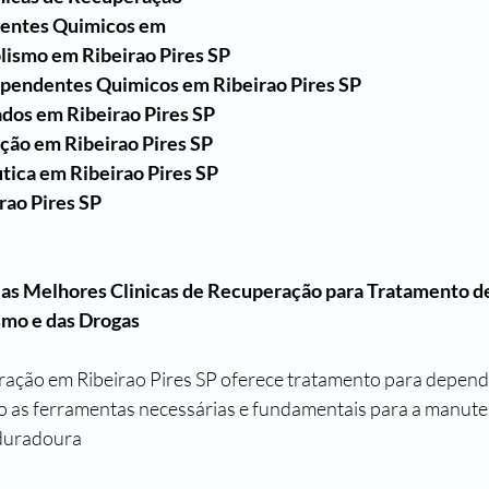
entes Quimicos em 
lismo em Ribeirao Pires SP
pendentes Quimicos em Ribeirao Pires SP
dos em Ribeirao Pires SP
ção em Ribeirao Pires SP
ica em Ribeirao Pires SP
rao Pires SP
P as Melhores Clinicas de Recuperação para Tratamento 
smo e das Drogas
ração em Ribeirao Pires SP oferece tratamento para depend
o as ferramentas necessárias e fundamentais para a manut
 duradoura