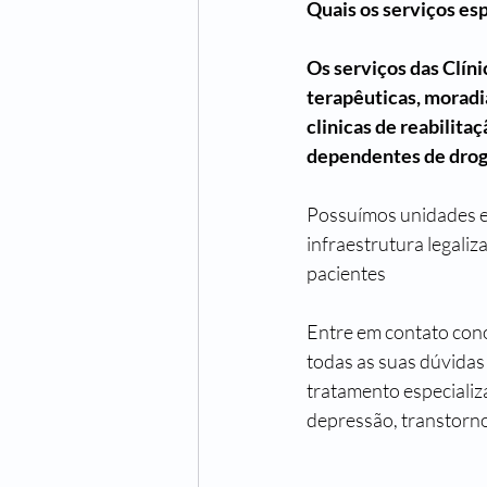
Quais os serviços es
Os serviços das Clíni
terapêuticas, moradi
clinicas de reabilita
dependentes de drogas
Possuímos unidades esp
infraestrutura legaliz
pacientes 
Entre em contato cono
todas as suas dúvidas
tratamento especializ
depressão, transtorno 