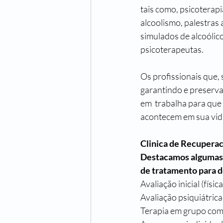
tais como, psicoterap
alcoolismo, palestras
simulados de alcoólic
psicoterapeutas.
Os profissionais que,
garantindo e preservan
em  trabalha para que
acontecem em sua vida
Clinica de Recuperac
Destacamos algumas t
de tratamento para 
Avaliação inicial (físic
Avaliação psiquiátric
Terapia em grupo com