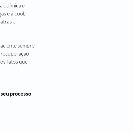
a química e 
s e álcool, 
atras e 
paciente sempre 
e recuperação 
os fatos que 
 seu processo 