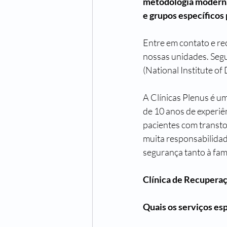
metodologia moderna 
e grupos específicos
Entre em contato e rec
nossas unidades. Seg
(National Institute o
A Clínicas Plenus é u
de 10 anos de experiên
pacientes com transto
muita responsabilidad
segurança tanto à fam
Clínica de Recupera
Quais os serviços es