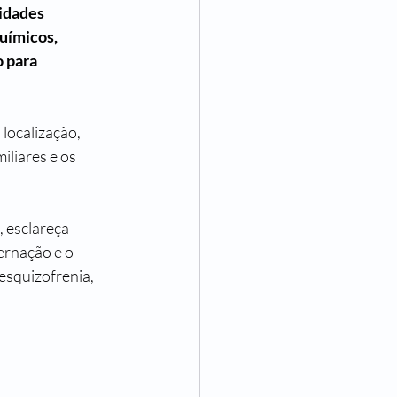
idades 
uímicos, 
 para 
localização, 
iliares e os 
 esclareça 
ernação e o 
esquizofrenia, 