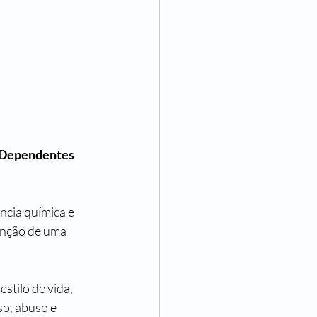
 Dependentes 
cia química e 
enção de uma 
tilo de vida, 
o, abuso e 