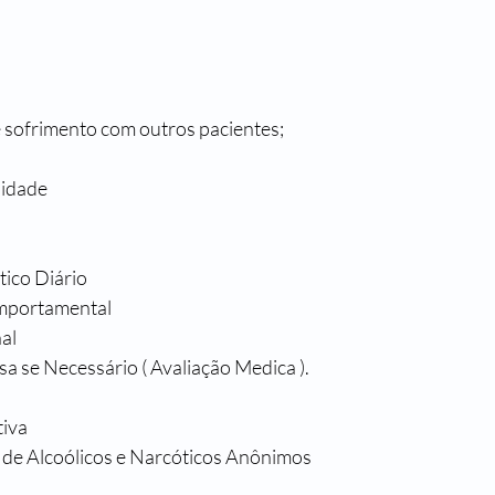
e sofrimento com outros pacientes;
lidade 
ico Diário
omportamental
al
 se Necessário ( Avaliação Medica ).
tiva
 de Alcoólicos e Narcóticos Anônimos