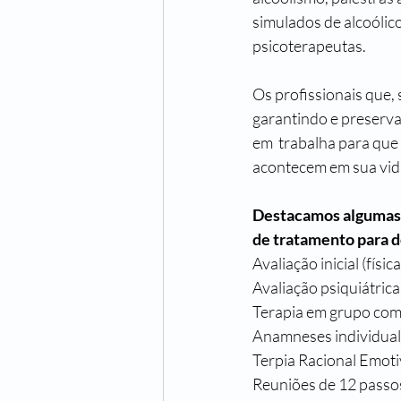
simulados de alcoólic
psicoterapeutas.
Os profissionais que,
garantindo e preservan
em  trabalha para que
acontecem em sua vida
Destacamos algumas t
de tratamento para 
Avaliação inicial (físic
Avaliação psiquiátric
Terapia em grupo com
Anamneses individual
Terpia Racional Emoti
Reuniões de 12 passos