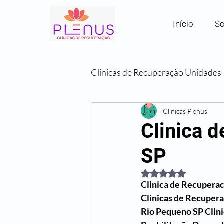
Início
So
Clinicas de Recuperação Unidades
Clínicas por Região em SP
Clínicas Plenus
Clinica 
SP
Comunidades Terapêuticas
Avaliado com NaN de
Clinica de Recupera
Clinicas de Recuper
Rio Pequeno SP Clin