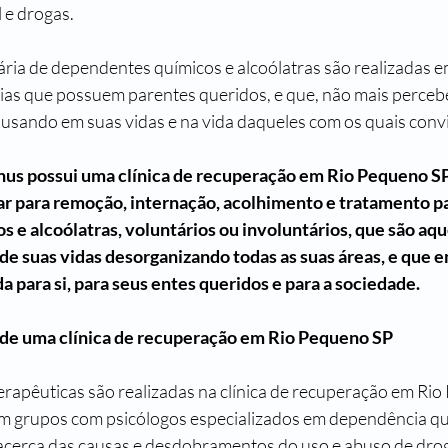
 e drogas.
ria de dependentes químicos e alcoólatras são realizadas em
ias que possuem parentes queridos, e que, não mais perceb
ausando em suas vidas e na vida daqueles com os quais conv
nus possui uma clínica de recuperação em Rio Pequeno SP
ar para remoção, internação, acolhimento e tratamento pa
 e alcoólatras, voluntários ou involuntários, que são aqu
de suas vidas desorganizando todas as suas áreas, e que e
a para si, para seus entes queridos e para a sociedade.
 de uma clínica de recuperação em Rio Pequeno SP
erapêuticas são realizadas na clínica de recuperação em Rio
m grupos com psicólogos especializados em dependência qu
 acerca das causas e desdobramentos do uso e abuso de droga