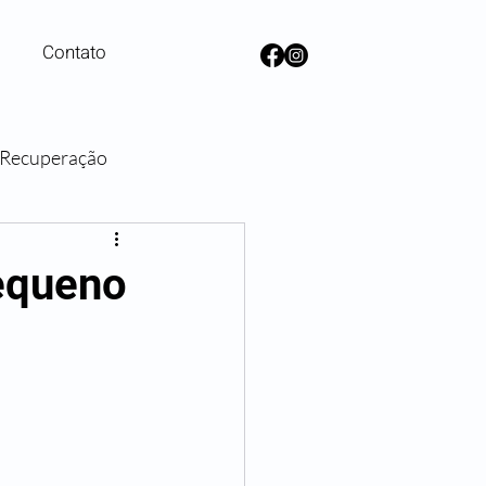
Contato
e Recuperação
lanos de Saúde
equeno