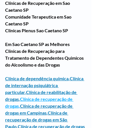
Clínicas de Recuperação em Sao 
Caetano SP
Comunidade Terapeutica em Sao 
Caetano SP
Clinicas Plenus Sao Caetano SP
Em Sao Caetano SP as Melhores 
Clinicas de Recuperação para 
Tratamento de Dependentes Quimicos 
do Alcoolismo e das Drogas
Clínica de dependência química
,
Clínica 
de internação psiquiátrica 
particular
,
Clínica de reabilitação de 
drogas
,
Clínica de recuperação de 
drogas
,
Clínica de recuperação de 
drogas em Campinas
,
Clínica de 
recuperação de drogas em São 
Paulo
,
Clínica de recuperação de drogas 