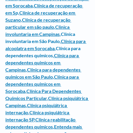
em Sorocaba
,
Clínica de recuperação 
em S
p,
Clínica de recuperação em 
Suzano
,
Clínica de recuperação 
particular em são paulo
,
Clinica 
involuntaria em Campinas
,
Clinica 
involuntaria em São Paulo
,
Clínica para 
alcoolatra em Sorocaba
,Clínica para 
dependentes químicos,
Clínica para 
dependentes químicos em 
Campinas
,
Clínica para dependentes 
químicos em São Paulo
,
Clínica para 
dependentes químicos em 
Sorocaba
,
Clínica Para Dependentes 
Químicos Particular
,
Clínica psiquiátrica 
Campinas
,
Clínica psiquiátrica 
internação
,
Clínica psiquiátrica 
internação SP
,
Clínica reabilitação 
dependentes químicos
,
Entenda mais 