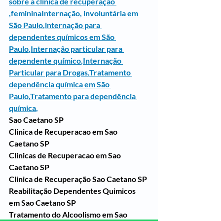
sobre a clínica de recuperação 
,femininaInternação, involuntária em 
São Paulo
,
internação para 
dependentes químicos em São 
Paulo
,
Internação particular para 
dependente químico
,
Internação 
Particular para Drogas
,
Tratamento 
dependência química em São 
Paulo
,
Tratamento para dependência 
química
,
Sao Caetano SP
Clinica de Recuperacao em Sao 
Caetano SP
Clinicas de Recuperacao em Sao 
Caetano SP
Clinica de Recuperação Sao Caetano SP
Reabilitação Dependentes Quimicos 
em Sao Caetano SP
Tratamento do Alcoolismo em Sao 