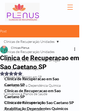
Post
Clinicas de Recuperação Unidades
Clínicas Plenus
Clinicas de Recuperação Unidades
Clinica de Recuperacao em
Tratamento para Alcoolismo e Drogas
Sao Caetano SP
Clínicas de Recuperação
Avaliado com NaN de 5 estrelas.
Clínicas por Região em SP
Clinica de Recuperacao em Sao 
Caetano SP
Internação para Dependência Química
Clinicas de Recuperacao em Sao 
Convênios e Planos de Saúde
Caetano SP
Comunidades Terapêuticas
Clinica de Recuperação Sao Caetano SP
Reabilitação Dependentes Quimicos 
Orientação e Apoio Familiar