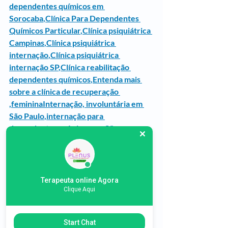
dependentes químicos em 
Sorocaba
,
Clínica Para Dependentes 
Químicos Particular
,
Clínica psiquiátrica 
Campinas
,
Clínica psiquiátrica 
internação
,
Clínica psiquiátrica 
internação SP
,
Clínica reabilitação 
dependentes químicos
,
Entenda mais 
sobre a clínica de recuperação 
,femininaInternação, involuntária em 
São Paulo
,
internação para 
dependentes químicos em São 
Paulo
,
Internação particular para 
dependente químico
,
Internação 
Particular para Drogas
,
Tratamento 
dependência química em São 
Terapeuta online Agora
Paulo
,
Tratamento para dependência 
Clique Aqui
química
Start Chat