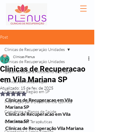
Post
Clinicas de Recuperação Unidades
Clínicas Plenus
Clinicas de Recuperação Unidades
Clinicas de Recuperacao
Tratamento para Alcoolismo e Drogas
em Vila Mariana SP
Clínicas de Recuperação
Atualizado:
15 de fev. de 2025
Clínicas por Região em SP
Avaliado com NaN de 5 estrelas.
Clinicas de Recuperacao em Vila 
Internação para Dependência Química
Mariana SP
Convênios e Planos de Saúde
Clinica de Recuperacao em Vila 
Mariana SP
Comunidades Terapêuticas
Clinicas de Recuperação Vila Mariana 
Orientação e Apoio Familiar