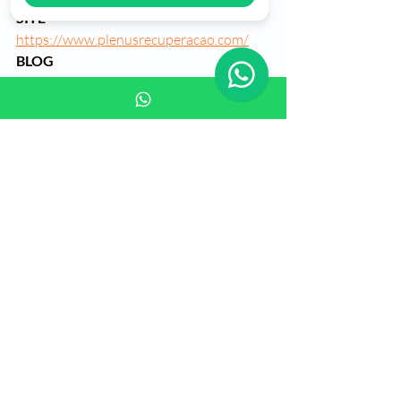
SITE
https://www.plenusrecuperacao.com/
BLOG
https://www.plenusrecuperacao.com/blo
g
CLINICA DE RECUPERAÇÃO EM 
CAMPINAS SP
https://www.plenusrecuperacao.com/pos
t/campinas-sp-clinicas-tratamento-
recupera%C3%A7%C3%A3o-alcool-
drogas
CLINICA DE RECUPERAÇÃO EM 
SUZANO SP
https://www.plenusrecuperacao.com/pos
t/suzano-sp-tratamento-das-drogas
CLINICA DE RECUPERAÇÃO EM 
SOROCABA SP
https://www.plenusrecuperacao.com/pos