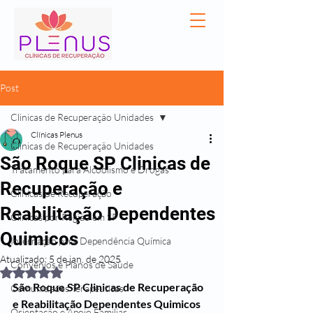
Post
Clinicas de Recuperação Unidades
Clínicas Plenus
Clinicas de Recuperação Unidades
São Roque SP Clinicas de
Tratamento para Alcoolismo e Drogas
Recuperação e
Clínicas de Recuperação
Reabilitação Dependentes
Clínicas por Região em SP
Quimicos
Internação para Dependência Química
Atualizado:
5 de jan. de 2025
Convênios e Planos de Saúde
Avaliado com NaN de 5 estrelas.
São Roque SP Clinicas de Recuperação 
Comunidades Terapêuticas
e Reabilitação Dependentes Quimicos
Orientação e Apoio Familiar