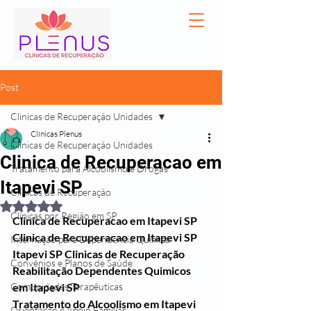
Post
Clinicas de Recuperação Unidades
Clínicas Plenus
Clinicas de Recuperação Unidades
Clinica de Recuperacao em
Tratamento para Alcoolismo e Drogas
Itapevi SP
Clínicas de Recuperação
Avaliado com NaN de 5 estrelas.
Clínicas por Região em SP
Clinica de Recuperacao em Itapevi SP
Clinica de Recuperacao em Itapevi SP
Internação para Dependência Química
Itapevi SP Clinicas de Recuperação 
Convênios e Planos de Saúde
Reabilitação Dependentes Quimicos 
Comunidades Terapêuticas
em Itapevi SP
Tratamento do Alcoolismo em Itapevi 
Orientação e Apoio Familiar