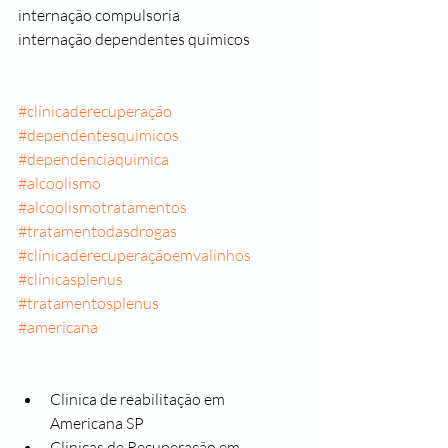
internação compulsoria
internação dependentes quimicos 
#clinicaderecuperação
#dependentesquimicos
#dependenciaquimica
#alcoolismo
#alcoolismotratamentos
#tratamentodasdrogas
#clinicaderecuperaçãoemvalinhos
#clinicasplenus
#tratamentosplenus
#americana
Clinica de reabilitação em 
Americana SP
Clinicas de Recuperação em 