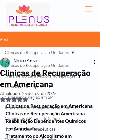
Post
Clinicas de Recuperação Unidades
Clínicas Plenus
Clinicas de Recuperação Unidades
Clinicas de Recuperação
Tratamento para Alcoolismo e Drogas
em Americana
Clínicas de Recuperação
Atualizado:
25 de fev. de 2025
Clínicas por Região em SP
Avaliado com NaN de 5 estrelas.
Clinicas de Recuperação em Americana 
Internação para Dependência Química
Clinicas de Recuperação Americana
Convênios e Planos de Saúde
Reabilitação Dependentes Quimicos 
em Americana
Comunidades Terapêuticas
Tratamento do Alcoolismo em 
Orientação e Apoio Familiar