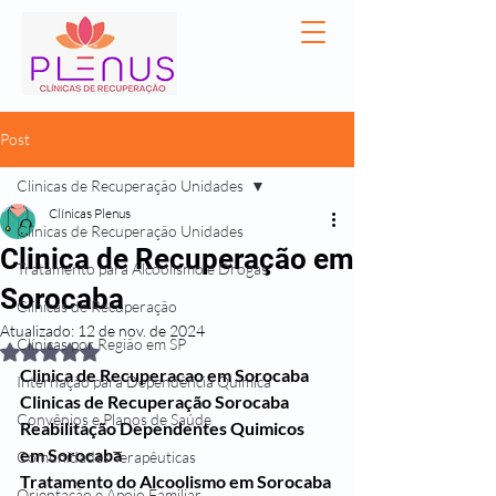
Post
Clinicas de Recuperação Unidades
Clínicas Plenus
Clinicas de Recuperação Unidades
Clinica de Recuperação em
Tratamento para Alcoolismo e Drogas
Sorocaba
Clínicas de Recuperação
Atualizado:
12 de nov. de 2024
Clínicas por Região em SP
Avaliado com NaN de 5 estrelas.
Clinica de Recuperacao em Sorocaba
Internação para Dependência Química
Clinicas de Recuperação Sorocaba
Convênios e Planos de Saúde
Reabilitação Dependentes Quimicos 
em Sorocaba
Comunidades Terapêuticas
Tratamento do Alcoolismo em Sorocaba
Orientação e Apoio Familiar