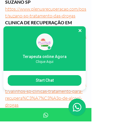
SUZANO SP
https://www.plenusrecuperacao.com/pos
t/suzano-sp-tratamento-das-drogas
CLINICA DE RECUPERAÇÃO EM 
SOROCABA SP
https://www.plenusrecuperacao.com/pos
t/sorocaba-sp-clinicas-de-
recupera%C3%A7%C3%A3o-e-
reabilita%C3%A7%C3%A3o-
Terapeuta online Agora
Clique Aqui
dependentes-quimicos
CLINICA DE RECUPERAÇÃO EM 
VALINHOS SP
Start Chat
https://www.plenusrecuperacao.com/pos
t/valinhos-sp-clinicas-tratamento-para-
recupera%C3%A7%C3%A3o-de-alcool-
drogas
CLINICA DE RECUPERAÇÃO EM 
OSASCO SP
https://www.plenusrecuperacao.com/pos